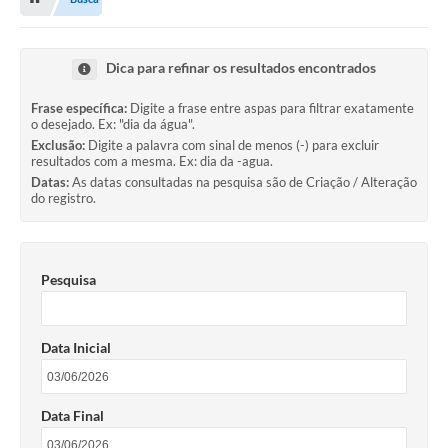
Proposições
Legislação
Dica para refinar os resultados encontrados
Atos Oficiais
Frase específica:
Digite a frase entre aspas para filtrar exatamente
o desejado. Ex: "dia da água".
Arquivos
Exclusão:
Digite a palavra com sinal de menos (-) para excluir
resultados com a mesma. Ex: dia da -agua.
Relatório de Viagens
Datas:
As datas consultadas na pesquisa são de Criação / Alteração
do registro.
Diárias
Audiências Públicas
Pesquisa
Prestação de Contas
Diário Oficial
Data Inicial
Transparência
Notas Explicativas de itens do site
Data Final
Consulta Popular