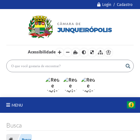
Login / Cadastro
Acessibilidade
MENU
A Câmara
Busca
Legislativo
Busca