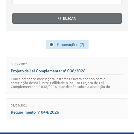
Lei Geral de Proteção de Dados (LGPD)
BUSCAR
Governo Digital
Plano Estratégico
Proposições (2)
Ouvidoria Legislativa
SIC / e-SIC
03/06/2026
FAQ (Perguntas Frequentes)
Projeto de Lei Complementar nº 038/2026
Com a presente mensagem, estamos encaminhando para a
Pesquisa de satisfação
apreciação dessa ilustre Edilidade o incluso Projeto de Lei
Complementar n.º 038/2026, que dispõe sobre a alteração do
perímetro urbano do Município de Junqueirópolis,…
Obras
Emendas Impositivas
03/06/2026
Requerimento nº 044/2026
Carta de Serviços
Arquivos para Download