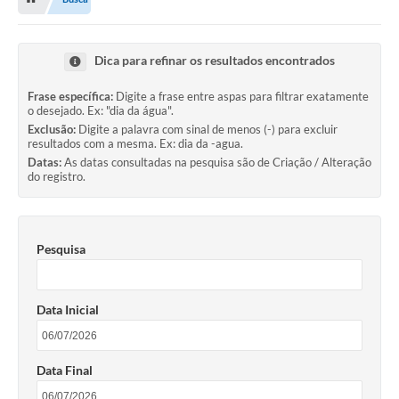
Proposições
Legislação
Dica para refinar os resultados encontrados
Atos Oficiais
Frase específica:
Digite a frase entre aspas para filtrar exatamente
o desejado. Ex: "dia da água".
Arquivos
Exclusão:
Digite a palavra com sinal de menos (-) para excluir
resultados com a mesma. Ex: dia da -agua.
Relatório de Viagens
Datas:
As datas consultadas na pesquisa são de Criação / Alteração
do registro.
Diárias
Audiências Públicas
Pesquisa
Prestação de Contas
Diário Oficial
Data Inicial
Transparência
Notas Explicativas de itens do site
Data Final
Consulta Popular