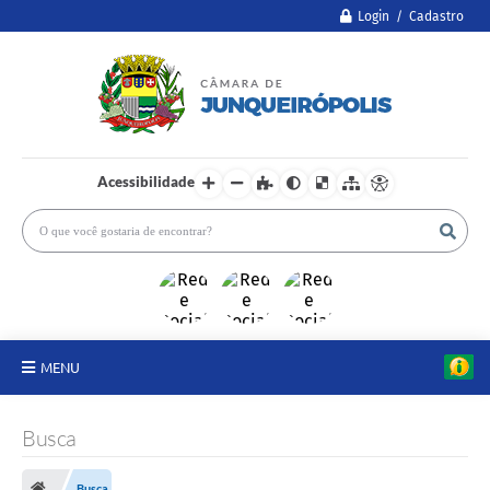
Login / Cadastro
Acessibilidade
MENU
A Câmara
Busca
Legislativo
Busca