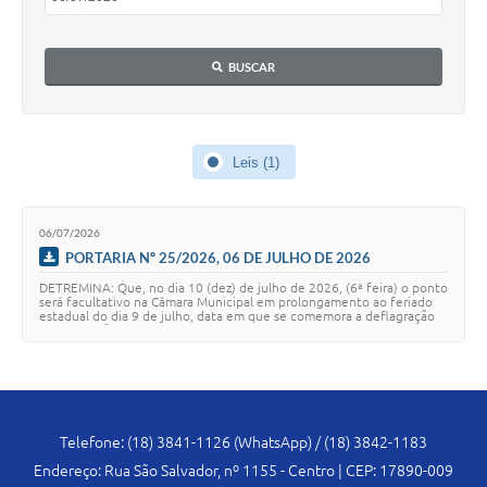
Lei Geral de Proteção de Dados (LGPD)
BUSCAR
Governo Digital
Plano Estratégico
Leis (1)
Ouvidoria Legislativa
SIC / e-SIC
06/07/2026
FAQ (Perguntas Frequentes)
PORTARIA Nº 25/2026, 06 DE JULHO DE 2026
DETREMINA: Que, no dia 10 (dez) de julho de 2026, (6ª feira) o ponto
Pesquisa de satisfação
será facultativo na Câmara Municipal em prolongamento ao feriado
estadual do dia 9 de julho, data em que se comemora a deflagração
da Revolução Constit…
Obras
Emendas Impositivas
Carta de Serviços
Telefone: (18) 3841-1126 (WhatsApp) / (18) 3842-1183
Arquivos para Download
Endereço: Rua São Salvador, nº 1155 - Centro | CEP: 17890-009