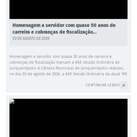
Lei Geral de Proteção de Dados (LGPD)
Governo Digital
Homenagem a servidor com quase 50 anos de
carreira e cobranças de fiscalização...
Plano Estratégico
03 DE AGOSTO DE 2026
Ouvidoria Legislativa
Homenagem a servidor com quase 50 anos de carreira e
SIC / e-SIC
cobranças de fiscalização marcam a 66ª Sessão Ordinária de
Junqueirópolis A Câmara Municipal de Junqueirópolis realizou,
FAQ (Perguntas Frequentes)
no dia 03 de agosto de 2026, a 66ª Sessão Ordinária da atual 19ª
Legislatura. Em uma noite sem novos projetos de lei pautados
Pesquisa de satisfação
CONTINUAR LENDO
para a Ordem do Dia, os trabalhos do Poder Legislativo...
Obras
Emendas Impositivas
Carta de Serviços
Arquivos para Download