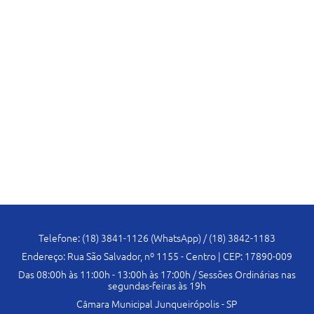
Telefone: (18) 3841-1126 (WhatsApp) / (18) 3842-1183
Endereço: Rua São Salvador, nº 1155 - Centro | CEP: 17890-009
Das 08:00h às 11:00h - 13:00h às 17:00h / Sessões Ordinárias nas
segundas-feiras às 19h
Câmara Municipal Junqueirópolis - SP