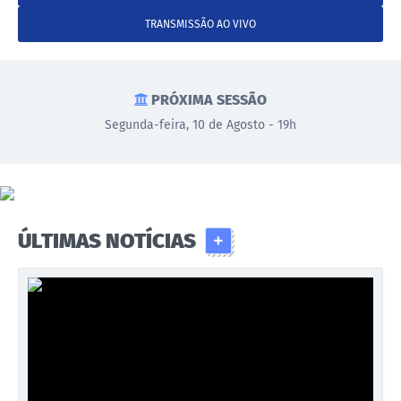
Proposições
TRANSMISSÃO AO VIVO
Legislação
Atos Oficiais
PRÓXIMA SESSÃO
Arquivos
Segunda-feira, 10 de Agosto - 19h
Relatório de Viagens
Diárias
Audiências Públicas
ÚLTIMAS NOTÍCIAS
Prestação de Contas
Diário Oficial
Transparência
Notas Explicativas de itens do site
Consulta Popular