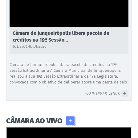
Câmara de Junqueirópolis libera pacote de
créditos na 19ª Sessão...
16 DE JULHO DE 2026
Câmara de Junqueirópolis libera pacote de créditos na 19ª
Sessão Extraordinária A Câmara Municipal de Junqueirópolis
realizou a sua 19ª Sessão Extraordinária da 19ª Legislatura,
convocada com o objetivo de deliberar sobre uma pauta de seis
projetos encaminhados pelo Poder Executivo. Durante os
CONTINUAR LENDO
trabalhos legislativos, o Plenário aprovou por unanimidade de...
CÂMARA AO VIVO