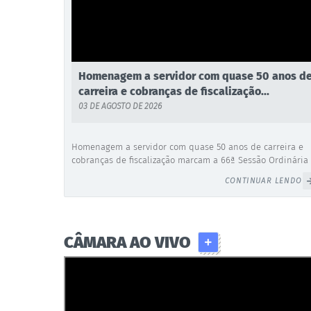
Homenagem a servidor com quase 50 anos d
carreira e cobranças de fiscalização...
03 DE AGOSTO DE 2026
Homenagem a servidor com quase 50 anos de carreira e
cobranças de fiscalização marcam a 66ª Sessão Ordinária
de Junqueirópolis A Câmara Municipal de Junqueirópolis
CONTINUAR LENDO
realizou, no dia 03 de agosto de 2026, a 66ª Sessão
Ordinária da atual 19ª Legislatura. Em uma noite sem nov
projetos de lei pautados para a Ordem do Dia, os trabalh
do Poder Legislativo...
CÂMARA AO VIVO