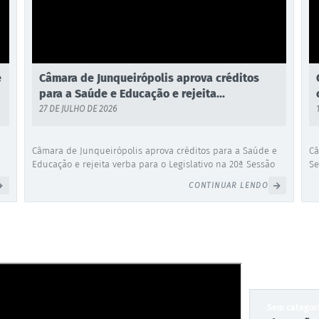
e
Câmara de Junqueirópolis aprova créditos
para a Saúde e Educação e rejeita...
27 DE JULHO DE 2026
Câmara de Junqueirópolis aprova créditos para a Saúde e
Câ
Educação e rejeita verba para o Legislativo na 20ª Sessão
Se
Extraordinária A Câmara Municipal de Junqueirópolis
Ju
CONTINUAR LENDO
realizou a sua 20ª Sessão Extraordinária da 19ª Legislatura,
19
os
convocada de forma especial por meio de edital expedido
so
os
no dia 24 de julho de 2026. A reunião teve como objetivo a
Po
discussão e votação...
Pl
Sem categor