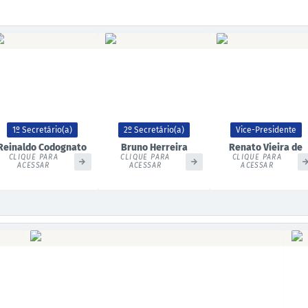
1º Secretário(a)
2º Secretário(a)
Vice-Presidente
Reinaldo Codognato
Bruno Herreira
Renato Vieira de
Brito
CLIQUE PARA
CLIQUE PARA
CLIQUE PARA
ACESSAR
ACESSAR
ACESSAR