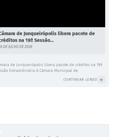
Câmara de Junqueirópolis libera pacote de
créditos na 19ª Sessão...
16 DE JULHO DE 2026
mara de Junqueirópolis libera pacote de créditos na 19ª
ssão Extraordinária A Câmara Municipal de
nqueirópolis realizou a sua 19ª Sessão Extraordinária da
CONTINUAR LENDO
ª Legislatura, convocada com o objetivo de deliberar
bre uma pauta de seis projetos encaminhados pelo
der Executivo. Durante os trabalhos legislativos, o
enário aprovou por unanimidade de...
ia