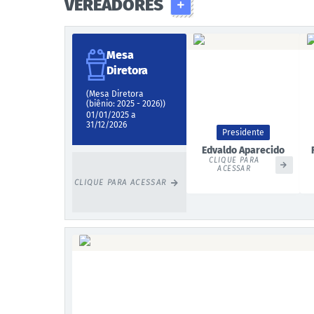
VEREADORES
Mesa
Diretora
(Mesa Diretora
(biênio: 2025 - 2026))
01/01/2025 a
31/12/2026
Presidente
Edvaldo Aparecido
Carvalho
CLIQUE PARA
ACESSAR
CLIQUE PARA ACESSAR