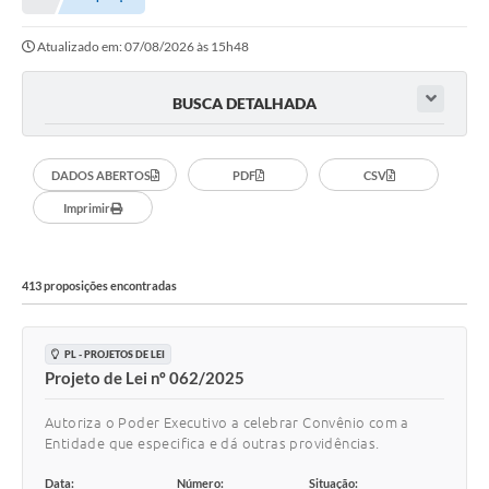
Proposições
Atualizado em: 07/08/2026 às 15h48
Legislação
Atos Oficiais
BUSCA DETALHADA
Arquivos
DADOS ABERTOS
PDF
CSV
Relatório de Viagens
Imprimir
Diárias
Audiências Públicas
413 proposições encontradas
Prestação de Contas
PL - PROJETOS DE LEI
Diário Oficial
Projeto de Lei nº 062/2025
Transparência
Autoriza o Poder Executivo a celebrar Convênio com a
Notas Explicativas de itens do site
Entidade que especifica e dá outras providências.
Data:
Número:
Situação:
Consulta Popular