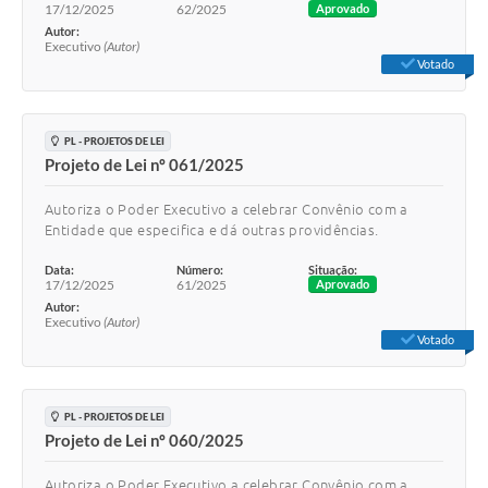
17/12/2025
62/2025
Aprovado
Autor:
Lei Geral de Proteção de Dados (LGPD)
Executivo
(Autor)
Votado
Governo Digital
Plano Estratégico
PL - PROJETOS DE LEI
Projeto de Lei nº 061/2025
Ouvidoria Legislativa
SIC / e-SIC
Autoriza o Poder Executivo a celebrar Convênio com a
Entidade que especifica e dá outras providências.
FAQ (Perguntas Frequentes)
Data:
Número:
Situação:
17/12/2025
61/2025
Aprovado
Pesquisa de satisfação
Autor:
Executivo
(Autor)
Obras
Votado
Emendas Impositivas
PL - PROJETOS DE LEI
Carta de Serviços
Projeto de Lei nº 060/2025
Arquivos para Download
Autoriza o Poder Executivo a celebrar Convênio com a