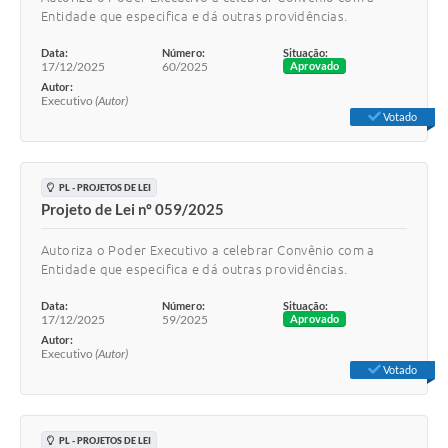
Plano de Contratação Anual
Entidade que especifica e dá outras providências.
Data:
Número:
Situação:
Contato
17/12/2025
60/2025
Aprovado
Autor:
Concursos e Processos Seletivos
Executivo
(Autor)
Votado
Galeria de Presidentes
Galeria de Prefeitos
PL - PROJETOS DE LEI
Projeto de Lei nº 059/2025
Galeria de Fotos
Links
Autoriza o Poder Executivo a celebrar Convênio com a
Entidade que especifica e dá outras providências.
Agenda de Eventos
Data:
Número:
Situação:
17/12/2025
59/2025
Aprovado
Telefones Úteis
Autor:
Executivo
(Autor)
Votado
PL - PROJETOS DE LEI