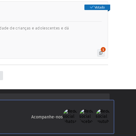
Votado
dade de crianças e adolescentes e dá
1
Acompanhe-nos