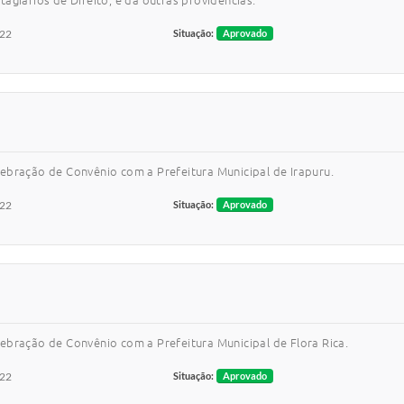
agiários de Direito, e dá outras providências.
022
Situação:
Aprovado
ebração de Convênio com a Prefeitura Municipal de Irapuru.
022
Situação:
Aprovado
ebração de Convênio com a Prefeitura Municipal de Flora Rica.
022
Situação:
Aprovado