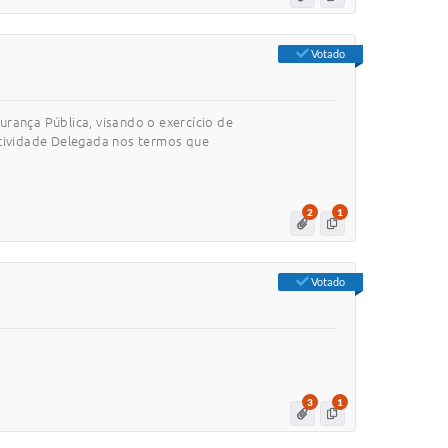
Votado
rança Pública, visando o exercício de
Atividade Delegada nos termos que
2
1
Votado
3
1