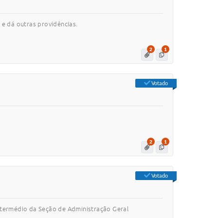
 e dá outras providências.
2
1
Votado
2
1
Votado
intermédio da Seção de Administração Geral