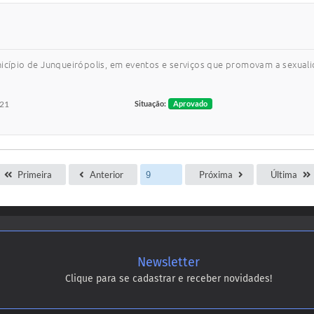
nicípio de Junqueirópolis, em eventos e serviços que promovam a sexuali
021
Situação:
Aprovado
Primeira
Anterior
Próxima
Última
Newsletter
Clique para se cadastrar e receber novidades!