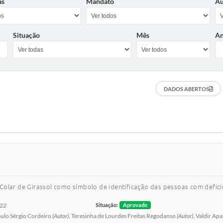
as
Mandato
Au
Situação
Mês
A
DADOS ABERTOS
Colar de Girassol como símbolo de identificação das pessoas com deficiê
022
Situação:
Aprovado
aulo Sérgio Cordeiro
(Autor)
, Teresinha de Lourdes Freitas Regodanso
(Autor)
, Valdir Ap