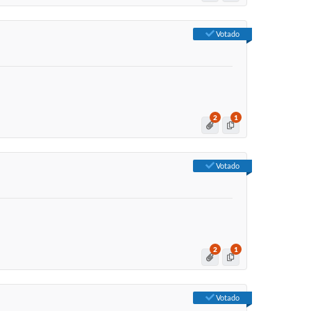
Votado
2
1
Votado
2
1
Votado