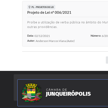
PL - PROJETOS DE LEI
Projeto de Lei nº 006/2021
Proíbe a utilização de verba pública no âmbito do Mu
outras providências.
Data:
02/12/2021
Número:
6/2
Autor:
Anderson Marcos Viana
(Autor)