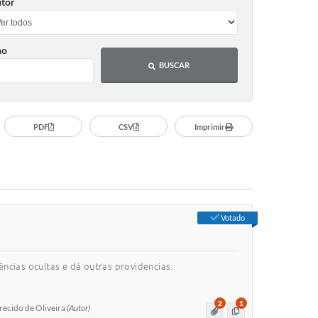
tor
no
BUSCAR
PDF
CSV
Imprimir
Votado
ncias ocultas e dá outras providencias.
2
1
arecido de Oliveira
(Autor)