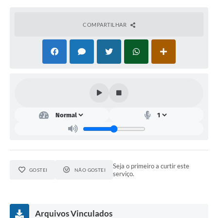
Lei Geral de Proteção de Dados (LGPD)
COMPARTILHAR
Governo Digital
Plano Estratégico
Ouvidoria Legislativa
SIC / e-SIC
FAQ (Perguntas Frequentes)
Pesquisa de satisfação
Obras
Seja o primeiro a curtir este
Emendas Impositivas
GOSTEI
NÃO GOSTEI
serviço.
Carta de Serviços
Arquivos para Download
Arquivos Vinculados