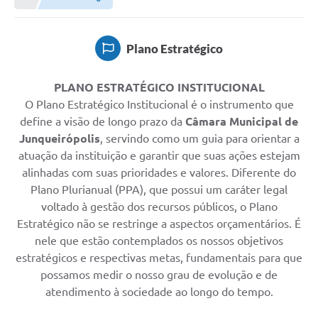
Proposições
Legislação
Plano Estratégico
Atos Oficiais
PLANO ESTRATÉGICO INSTITUCIONAL
Arquivos
O Plano Estratégico Institucional é o instrumento que
define a visão de longo prazo da
Câmara Municipal de
Relatório de Viagens
Junqueirópolis
, servindo como um guia para orientar a
Diárias
atuação da instituição e garantir que suas ações estejam
alinhadas com suas prioridades e valores. Diferente do
Audiências Públicas
Plano Plurianual (PPA), que possui um caráter legal
Prestação de Contas
voltado à gestão dos recursos públicos, o Plano
Estratégico não se restringe a aspectos orçamentários. É
Diário Oficial
nele que estão contemplados os nossos objetivos
estratégicos e respectivas metas, fundamentais para que
Transparência
possamos medir o nosso grau de evolução e de
Notas Explicativas de itens do site
atendimento à sociedade ao longo do tempo.
Consulta Popular