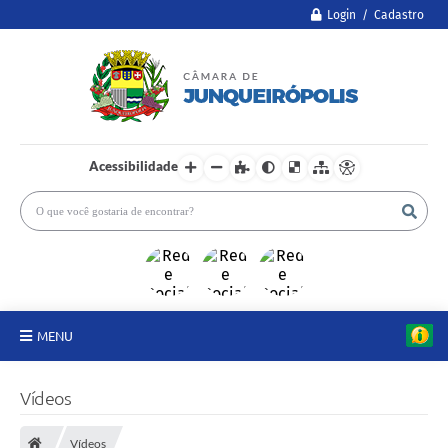
Login / Cadastro
Acessibilidade
MENU
A Câmara
Vídeos
Legislativo
Vídeos