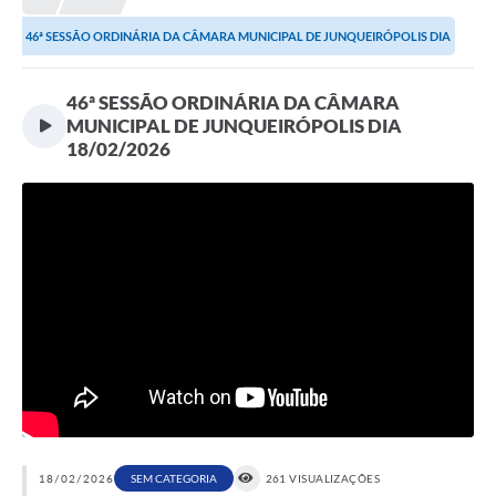
Proposições
46ª SESSÃO ORDINÁRIA DA CÂMARA MUNICIPAL DE JUNQUEIRÓPOLIS DIA
Legislação
18/02/2026
46ª SESSÃO ORDINÁRIA DA CÂMARA
Atos Oficiais
MUNICIPAL DE JUNQUEIRÓPOLIS DIA
18/02/2026
Arquivos
Relatório de Viagens
Diárias
Audiências Públicas
Prestação de Contas
Diário Oficial
Transparência
Notas Explicativas de itens do site
18/02/2026
SEM CATEGORIA
261 VISUALIZAÇÕES
Consulta Popular