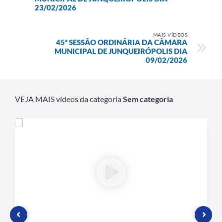
23/02/2026
Plano de Contratação Anual
Contato
MAIS VÍDEOS
45ª SESSÃO ORDINÁRIA DA CÂMARA
Concursos e Processos Seletivos
MUNICIPAL DE JUNQUEIRÓPOLIS DIA
09/02/2026
Galeria de Presidentes
Galeria de Prefeitos
VEJA MAIS vídeos da categoria
Sem categoria
Galeria de Fotos
Links
Agenda de Eventos
Telefones Úteis