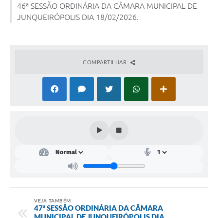
46ª SESSÃO ORDINÁRIA DA CÂMARA MUNICIPAL DE
JUNQUEIRÓPOLIS DIA 18/02/2026.
Lei Geral de Proteção de Dados (LGPD)
Governo Digital
Plano Estratégico
COMPARTILHAR
Ouvidoria Legislativa
SIC / e-SIC
FAQ (Perguntas Frequentes)
Pesquisa de satisfação
Obras
Emendas Impositivas
Carta de Serviços
VEJA TAMBÉM
47ª SESSÃO ORDINÁRIA DA CÂMARA
Arquivos para Download
MUNICIPAL DE JUNQUEIRÓPOLIS DIA