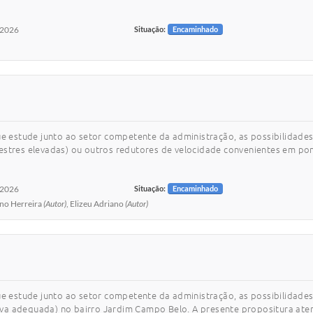
/2026
Situação:
Encaminhado
ue estude junto ao setor competente da administração, as possibilidades 
estres elevadas) ou outros redutores de velocidade convenientes em pon
/2026
Situação:
Encaminhado
uno Herreira
(Autor)
, Elizeu Adriano
(Autor)
ue estude junto ao setor competente da administração, as possibilidades
va adequada) no bairro Jardim Campo Belo. A presente propositura atend