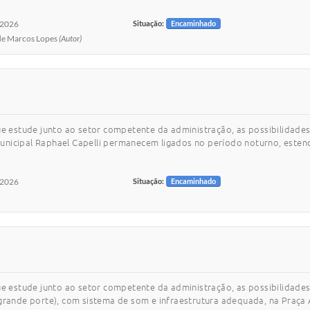
/2026
Situação:
Encaminhado
 de Marcos Lopes
(Autor)
ue estude junto ao setor competente da administração, as possibilidades 
unicipal Raphael Capelli permanecem ligados no período noturno, esten
/2026
Situação:
Encaminhado
ue estude junto ao setor competente da administração, as possibilidades
grande porte), com sistema de som e infraestrutura adequada, na Praça Á