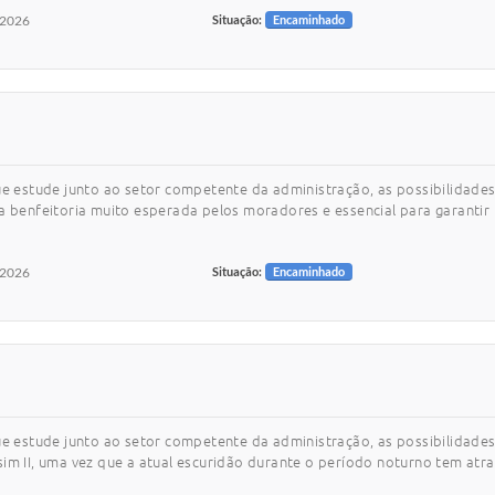
/2026
Situação:
Encaminhado
ue estude junto ao setor competente da administração, as possibilidades
ma benfeitoria muito esperada pelos moradores e essencial para garanti
/2026
Situação:
Encaminhado
ue estude junto ao setor competente da administração, as possibilidades 
sim II, uma vez que a atual escuridão durante o período noturno tem atr