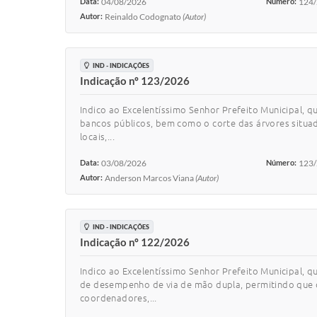
Data:
04/08/2026
Número:
124
Autor:
Reinaldo Codognato
(Autor)
IND - INDICAÇÕES
Indicação nº 123/2026
Indico ao Excelentíssimo Senhor Prefeito Municipal, q
bancos públicos, bem como o corte das árvores situad
locais,...
Data:
03/08/2026
Número:
123
Autor:
Anderson Marcos Viana
(Autor)
IND - INDICAÇÕES
Indicação nº 122/2026
Indico ao Excelentíssimo Senhor Prefeito Municipal, 
de desempenho de via de mão dupla, permitindo que os
coordenadores,...