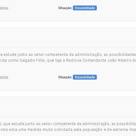
/2026
Situação:
Encaminhado
ue estude junto ao setor competente da administração, as possibilidades
ecida como Salgado Filho, que liga a Rodovia Comandante João Ribeiro d
/2026
Situação:
Encaminhado
, que estude junto ao setor competente da administração, as possibilid
endo esta uma medida muito solicitada pela população e de extrema impo