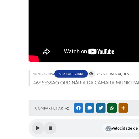
18/02/2026
SEM CATEGORIA
259 VISUALIZAÇÕES
46ª SESSÃO ORDINÁRIA DA CÂMARA MUNICIPAL
COMPARTILHAR
FACEBOOK
MESSENGER
TWITTER
WHATSAPP
OUTRAS
Velocidade de 