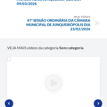
09/03/2026
Plano de Contratação Anual
Contato
MAIS VÍDEOS
47ª SESSÃO ORDINÁRIA DA CÂMARA
Concursos e Processos Seletivos
MUNICIPAL DE JUNQUEIRÓPOLIS DIA
23/02/2026
Galeria de Presidentes
Galeria de Prefeitos
VEJA MAIS vídeos da categoria
Sem categoria
Galeria de Fotos
Links
Agenda de Eventos
Telefones Úteis