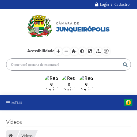
Login / Cadastro
Acessibilidade
MENU
A Câmara
Vídeos
Legislativo
Vídeos