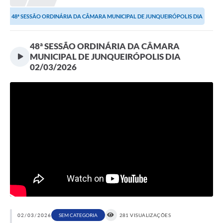
Proposições
48ª SESSÃO ORDINÁRIA DA CÂMARA MUNICIPAL DE JUNQUEIRÓPOLIS DIA
Legislação
02/03/2026
48ª SESSÃO ORDINÁRIA DA CÂMARA
Atos Oficiais
MUNICIPAL DE JUNQUEIRÓPOLIS DIA
02/03/2026
Arquivos
Relatório de Viagens
Diárias
Audiências Públicas
Prestação de Contas
Diário Oficial
Transparência
Notas Explicativas de itens do site
02/03/2026
SEM CATEGORIA
281 VISUALIZAÇÕES
Consulta Popular