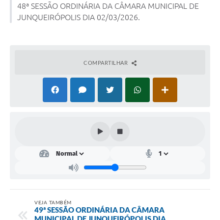
48ª SESSÃO ORDINÁRIA DA CÂMARA MUNICIPAL DE
JUNQUEIRÓPOLIS DIA 02/03/2026.
Lei Geral de Proteção de Dados (LGPD)
Governo Digital
Plano Estratégico
COMPARTILHAR
Ouvidoria Legislativa
SIC / e-SIC
FAQ (Perguntas Frequentes)
Pesquisa de satisfação
Obras
Emendas Impositivas
Carta de Serviços
VEJA TAMBÉM
49ª SESSÃO ORDINÁRIA DA CÂMARA
Arquivos para Download
MUNICIPAL DE JUNQUEIRÓPOLIS DIA