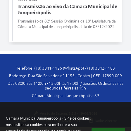
Transmissão ao vivo da Câmara Municipal de
Junqueirópolis
Transmissão da 82ª Sessão Ordinária da 18ª Legislatura da
Câmara Municipal de Junqueirópolis, data de 05/12/2022.
Telefone: (18) 3841-1126 (WhatsApp) / (18) 3842-1183
Endereço: Rua São Salvador, nº 1155 - Centro | CEP: 17890-009
Das 08:00h às 11:00h - 13:00h às 17:00h / Sessões Ordinárias nas
segundas-feiras às 19h
Câmara Municipal Junqueirópolis - SP
Versão do Sistema:
3.5.3 - 19/06/2026
Câmara Municipal Junqueirópolis - SP e os cookies:
Portal atualizado em:
06/08/2026 14:41
Dados Abertos
nosso site usa cookies para melhorar a sua