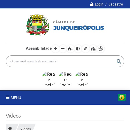
Login / Cadastro
Acessibilidade
MENU
A Câmara
Vídeos
Legislativo
Vídeos