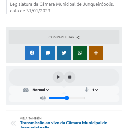
Legislatura da Câmara Municipal de Junqueirópolis,
data de 31/01/2023.
Lei Geral de Proteção de Dados (LGPD)
Governo Digital
Plano Estratégico
COMPARTILHAR
Ouvidoria Legislativa
SIC / e-SIC
FAQ (Perguntas Frequentes)
Pesquisa de satisfação
Obras
Emendas Impositivas
Carta de Serviços
VEJA TAMBÉM
Arquivos para Download
Transmissão ao vivo da Câmara Municipal de
Junqueirópolis