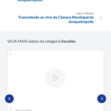
Plano de Contratação Anual
MAIS VÍDEOS
Contato
Transmissão ao vivo da Câmara Municipal de
Junqueirópolis
Concursos e Processos Seletivos
Galeria de Presidentes
VEJA MAIS vídeos da categoria
Sessões
Galeria de Prefeitos
Galeria de Fotos
Links
Agenda de Eventos
Telefones Úteis
05/12/2022