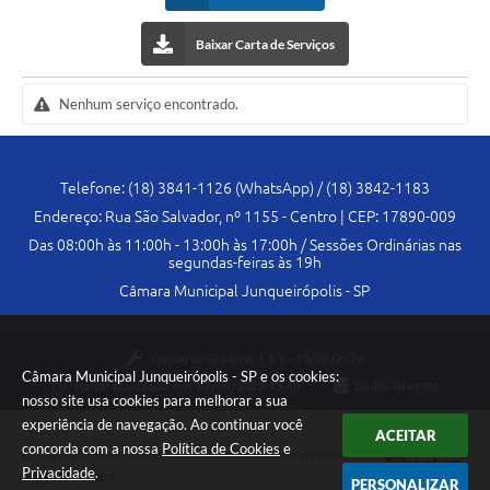
Lei Geral de Proteção de Dados (LGPD)
Baixar Carta de Serviços
Governo Digital
Nenhum serviço encontrado.
Plano Estratégico
Ouvidoria Legislativa
Telefone: (18) 3841-1126 (WhatsApp) / (18) 3842-1183
SIC / e-SIC
Endereço: Rua São Salvador, nº 1155 - Centro | CEP: 17890-009
Das 08:00h às 11:00h - 13:00h às 17:00h / Sessões Ordinárias nas
FAQ (Perguntas Frequentes)
segundas-feiras às 19h
Câmara Municipal Junqueirópolis - SP
Pesquisa de satisfação
Obras
Versão do Sistema:
3.5.3 - 19/06/2026
Câmara Municipal Junqueirópolis - SP e os cookies:
Emendas Impositivas
Portal atualizado em:
07/08/2026 15:48
Dados Abertos
nosso site usa cookies para melhorar a sua
Carta de Serviços
experiência de navegação. Ao continuar você
ACEITAR
concorda com a nossa
Política de Cookies
e
Copyright Instar - 2006-2026. Todos os direitos reservados -
Arquivos para Download
Privacidade
.
Instar Tecnologia
PERSONALIZAR