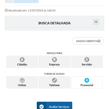
Proposições
Atualizado em: 11/05/2026 às 16h33
Legislação
Atos Oficiais
BUSCA DETALHADA
Arquivos
DADOS ABERTOS
Relatório de Viagens
Diárias
SERVIÇO PARA:
Audiências Públicas
Cidadão
Empresa
Servidor
Prestação de Contas
FORMA DE ACESSO:
Diário Oficial
Online
Telefone
Presencial
Transparência
Notas Explicativas de itens do site
Avaliar Serviços
Consulta Popular