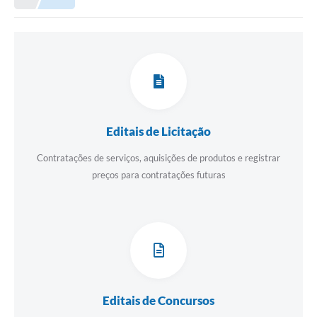
Proposições
Legislação
Atos Oficiais
Arquivos
Relatório de Viagens
Editais de Licitação
Diárias
Contratações de serviços, aquisições de produtos e registrar
preços para contratações futuras
Audiências Públicas
Prestação de Contas
Diário Oficial
Transparência
Notas Explicativas de itens do site
Editais de Concursos
Consulta Popular