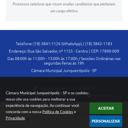
Processos seletivos que visam avaliar candidatos que pleiteiam
Lei Geral de Proteção de Dados (LGPD)
um cargo efetivo
Governo Digital
Plano Estratégico
Ouvidoria Legislativa
Telefone: (18) 3841-1126 (WhatsApp) / (18) 3842-1183
Endereço: Rua São Salvador, nº 1155 - Centro | CEP: 17890-009
SIC / e-SIC
Das 08:00h às 11:00h - 13:00h às 17:00h / Sessões Ordinárias nas
segundas-feiras às 19h
FAQ (Perguntas Frequentes)
Câmara Municipal Junqueirópolis - SP
Pesquisa de satisfação
Obras
Versão do Sistema:
3.5.3 - 19/06/2026
Câmara Municipal Junqueirópolis - SP e os cookies:
Portal atualizado em:
07/08/2026 15:48
Dados Abertos
nosso site usa cookies para melhorar a sua
Emendas Impositivas
experiência de navegação. Ao continuar você
ACEITAR
Carta de Serviços
concorda com a nossa
Política de Cookies
e
Copyright Instar - 2006-2026. Todos os direitos reservados -
Privacidade
.
Instar Tecnologia
PERSONALIZAR
Arquivos para Download