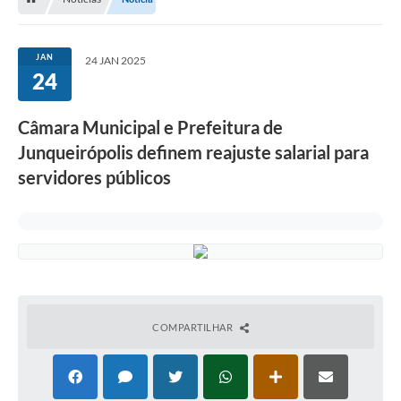
Proposições
Legislação
JAN
24 JAN 2025
24
Atos Oficiais
Arquivos
Câmara Municipal e Prefeitura de
Junqueirópolis definem reajuste salarial para
Relatório de Viagens
servidores públicos
Diárias
Audiências Públicas
Prestação de Contas
Diário Oficial
Transparência
COMPARTILHAR
Notas Explicativas de itens do site
Consulta Popular