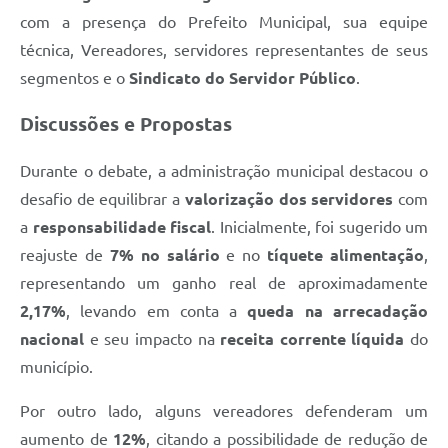
Plano de Contratação Anual
com a presença do Prefeito Municipal, sua equipe
técnica, Vereadores, servidores representantes de seus
Contato
segmentos e o
Sindicato do Servidor Público
.
Concursos e Processos Seletivos
Discussões e Propostas
Galeria de Presidentes
Durante o debate, a administração municipal destacou o
Galeria de Prefeitos
desafio de equilibrar a
valorização dos servidores
com
Galeria de Fotos
a
responsabilidade fiscal
. Inicialmente, foi sugerido um
Links
reajuste de
7% no salário
e no
tíquete alimentação
,
representando um ganho real de aproximadamente
Agenda de Eventos
2,17%
, levando em conta a
queda na arrecadação
Telefones Úteis
nacional
e seu impacto na
receita corrente líquida
do
município.
Por outro lado, alguns vereadores defenderam um
aumento de
12%
, citando a possibilidade de redução de