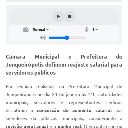
Lei Geral de Proteção de Dados (LGPD)
Governo Digital
Plano Estratégico
Ouvidoria Legislativa
SIC / e-SIC
Câmara Municipal e Prefeitura de
Junqueirópolis definem reajuste salarial para
FAQ (Perguntas Frequentes)
servidores públicos
Pesquisa de satisfação
Em reunião realizada na Prefeitura Municipal de
Obras
Junqueirópolis no dia 24 de janeiro às 14h, autoridades
Emendas Impositivas
municipais, servidores e representantes sindicais
discutiram a
concessão de aumento salarial
aos
Carta de Serviços
servidores da públicos municipais, considerando a
Arquivos para Download
revisão geral anual
e o
ganho real
. O encontro contou