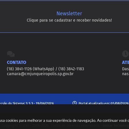
Newsletter
Clique para se cadastrar e receber novidades!
CONTATO
AT
(18) 3841-1126 (WhatsApp) / (18) 3842-1183
Das
camara@cmjunqueiropolis.sp.gov.br
nas
ersão do Sistema:
3.5.3 - 19/06/2026
Portal atualizado em:
05/08/2026
e usa cookies para melhorar a sua experiência de navegação. Ao continuar você
 Copyright Instar - 2006-2026. Todos os direitos reservados -
Instar Tecnolog