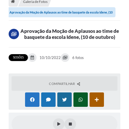
Galeria de Fotos
Proposições
Aprovação da Moção de Aplausos ao time de basquete da escola Idene, (10
Legislação
de...
Atos Oficiais
Aprovação da Moção de Aplausos ao time de
basquete da escola Idene, (10 de outubro)
Arquivos
Relatório de Viagens
10/10/2022
6 fotos
SESSÕES
Diárias
Audiências Públicas
Prestação de Contas
COMPARTILHAR
Diário Oficial
Transparência
Notas Explicativas de itens do site
Consulta Popular