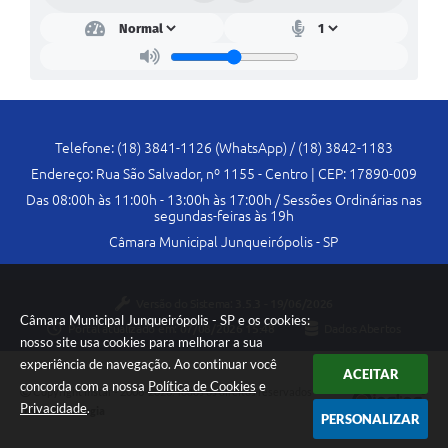
Lei Geral de Proteção de Dados (LGPD)
Governo Digital
Plano Estratégico
Telefone: (18) 3841-1126 (WhatsApp) / (18) 3842-1183
Ouvidoria Legislativa
Endereço: Rua São Salvador, nº 1155 - Centro | CEP: 17890-009
SIC / e-SIC
Das 08:00h às 11:00h - 13:00h às 17:00h / Sessões Ordinárias nas
segundas-feiras às 19h
FAQ (Perguntas Frequentes)
Câmara Municipal Junqueirópolis - SP
Pesquisa de satisfação
Versão do Sistema:
3.5.3 - 19/06/2026
Obras
Câmara Municipal Junqueirópolis - SP e os cookies:
Portal atualizado em:
07/08/2026 15:48
Dados Abertos
nosso site usa cookies para melhorar a sua
Emendas Impositivas
experiência de navegação. Ao continuar você
ACEITAR
concorda com a nossa
Política de Cookies
e
Carta de Serviços
Copyright Instar - 2006-2026. Todos os direitos reservados -
Privacidade
.
Instar Tecnologia
PERSONALIZAR
Arquivos para Download