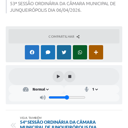
53ª SESSÃO ORDINÁRIA DA CÂMARA MUNICIPAL DE
JUNQUEIRÓPOLIS DIA 06/04/2026.
Lei Geral de Proteção de Dados (LGPD)
Governo Digital
Plano Estratégico
COMPARTILHAR
Ouvidoria Legislativa
SIC / e-SIC
FAQ (Perguntas Frequentes)
Pesquisa de satisfação
Obras
Emendas Impositivas
Carta de Serviços
VEJA TAMBÉM
54ª SESSÃO ORDINÁRIA DA CÂMARA
Arquivos para Download
MUNICIPAL DE JUNQUEIRÓPOLIS DIA