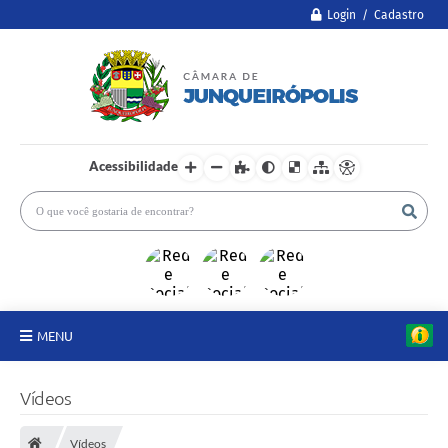
Login / Cadastro
Acessibilidade
MENU
A Câmara
Vídeos
Legislativo
Vídeos