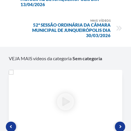
13/04/2026
Plano de Contratação Anual
Contato
MAIS VÍDEOS
52ª SESSÃO ORDINÁRIA DA CÂMARA
Concursos e Processos Seletivos
MUNICIPAL DE JUNQUEIRÓPOLIS DIA
30/03/2026
Galeria de Presidentes
Galeria de Prefeitos
VEJA MAIS vídeos da categoria
Sem categoria
Galeria de Fotos
Links
Agenda de Eventos
Telefones Úteis