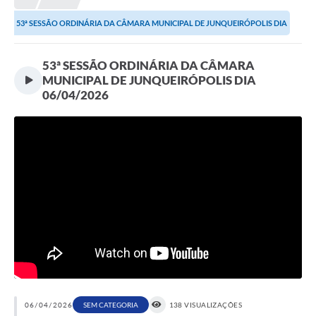
Proposições
53ª SESSÃO ORDINÁRIA DA CÂMARA MUNICIPAL DE JUNQUEIRÓPOLIS DIA
Legislação
06/04/2026
53ª SESSÃO ORDINÁRIA DA CÂMARA
Atos Oficiais
MUNICIPAL DE JUNQUEIRÓPOLIS DIA
06/04/2026
Arquivos
Relatório de Viagens
Diárias
Audiências Públicas
Prestação de Contas
Diário Oficial
Transparência
Notas Explicativas de itens do site
06/04/2026
SEM CATEGORIA
138 VISUALIZAÇÕES
Consulta Popular