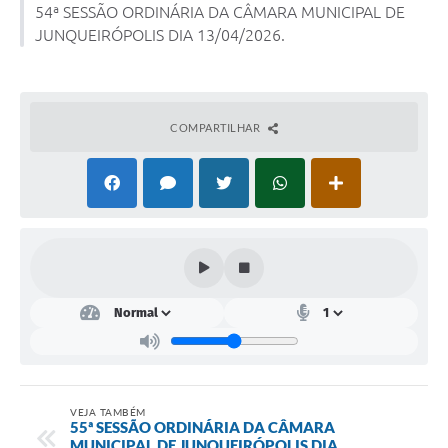
54ª SESSÃO ORDINÁRIA DA CÂMARA MUNICIPAL DE
JUNQUEIRÓPOLIS DIA 13/04/2026.
Lei Geral de Proteção de Dados (LGPD)
Governo Digital
Plano Estratégico
COMPARTILHAR
Ouvidoria Legislativa
SIC / e-SIC
FAQ (Perguntas Frequentes)
Pesquisa de satisfação
Obras
Emendas Impositivas
Carta de Serviços
VEJA TAMBÉM
55ª SESSÃO ORDINÁRIA DA CÂMARA
Arquivos para Download
MUNICIPAL DE JUNQUEIRÓPOLIS DIA