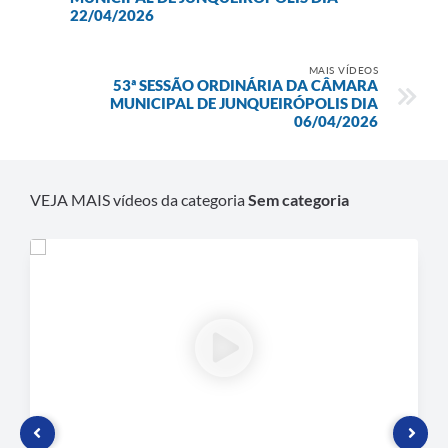
22/04/2026
Plano de Contratação Anual
Contato
MAIS VÍDEOS
53ª SESSÃO ORDINÁRIA DA CÂMARA
Concursos e Processos Seletivos
MUNICIPAL DE JUNQUEIRÓPOLIS DIA
06/04/2026
Galeria de Presidentes
Galeria de Prefeitos
VEJA MAIS vídeos da categoria
Sem categoria
Galeria de Fotos
Links
Agenda de Eventos
Telefones Úteis