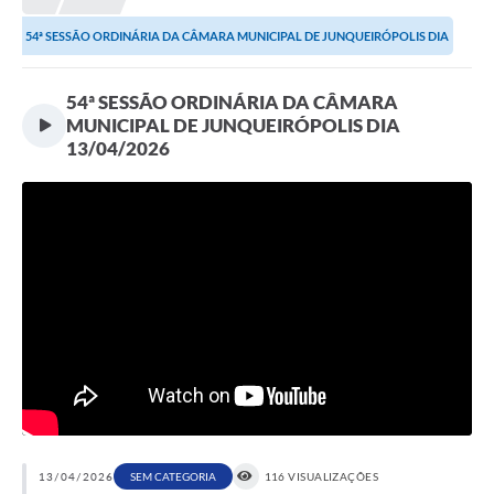
Proposições
54ª SESSÃO ORDINÁRIA DA CÂMARA MUNICIPAL DE JUNQUEIRÓPOLIS DIA
Legislação
13/04/2026
54ª SESSÃO ORDINÁRIA DA CÂMARA
Atos Oficiais
MUNICIPAL DE JUNQUEIRÓPOLIS DIA
13/04/2026
Arquivos
Relatório de Viagens
Diárias
Audiências Públicas
Prestação de Contas
Diário Oficial
Transparência
Notas Explicativas de itens do site
13/04/2026
SEM CATEGORIA
116 VISUALIZAÇÕES
Consulta Popular