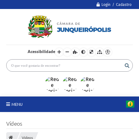
Login / Cadastro
Acessibilidade
MENU
A Câmara
Vídeos
Legislativo
Vídeos