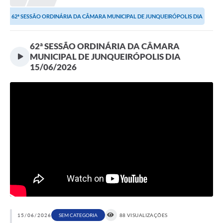
Proposições
62ª SESSÃO ORDINÁRIA DA CÂMARA MUNICIPAL DE JUNQUEIRÓPOLIS DIA
Legislação
15/06/2026
62ª SESSÃO ORDINÁRIA DA CÂMARA
Atos Oficiais
MUNICIPAL DE JUNQUEIRÓPOLIS DIA
15/06/2026
Arquivos
Relatório de Viagens
Diárias
Audiências Públicas
Prestação de Contas
Diário Oficial
Transparência
Notas Explicativas de itens do site
15/06/2026
SEM CATEGORIA
88 VISUALIZAÇÕES
Consulta Popular