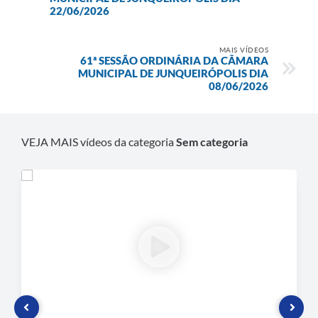
22/06/2026
Plano de Contratação Anual
Contato
MAIS VÍDEOS
61ª SESSÃO ORDINÁRIA DA CÂMARA
Concursos e Processos Seletivos
MUNICIPAL DE JUNQUEIRÓPOLIS DIA
08/06/2026
Galeria de Presidentes
Galeria de Prefeitos
VEJA MAIS vídeos da categoria
Sem categoria
Galeria de Fotos
Links
Agenda de Eventos
Telefones Úteis