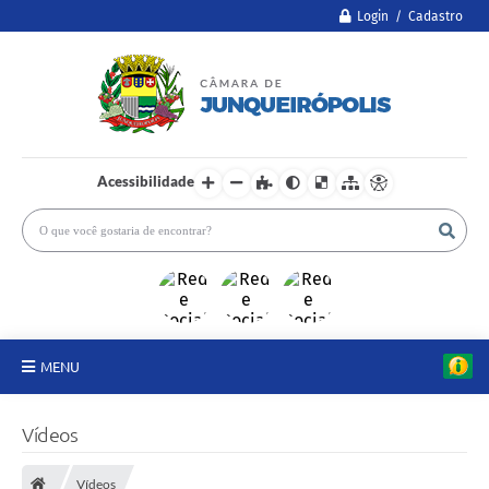
Login / Cadastro
Acessibilidade
MENU
A Câmara
Vídeos
Legislativo
Vídeos