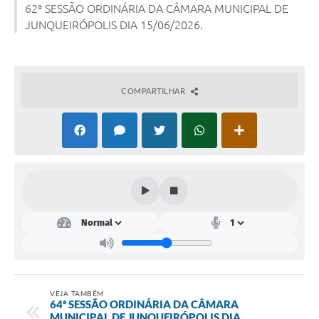
62ª SESSÃO ORDINÁRIA DA CÂMARA MUNICIPAL DE
JUNQUEIRÓPOLIS DIA 15/06/2026.
Lei Geral de Proteção de Dados (LGPD)
Governo Digital
Plano Estratégico
COMPARTILHAR
Ouvidoria Legislativa
SIC / e-SIC
FAQ (Perguntas Frequentes)
Pesquisa de satisfação
Obras
Emendas Impositivas
Carta de Serviços
VEJA TAMBÉM
64ª SESSÃO ORDINÁRIA DA CÂMARA
Arquivos para Download
MUNICIPAL DE JUNQUEIRÓPOLIS DIA