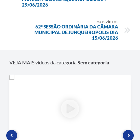
29/06/2026
Plano de Contratação Anual
Contato
MAIS VÍDEOS
62ª SESSÃO ORDINÁRIA DA CÂMARA
Concursos e Processos Seletivos
MUNICIPAL DE JUNQUEIRÓPOLIS DIA
15/06/2026
Galeria de Presidentes
Galeria de Prefeitos
VEJA MAIS vídeos da categoria
Sem categoria
Galeria de Fotos
Links
Agenda de Eventos
Telefones Úteis