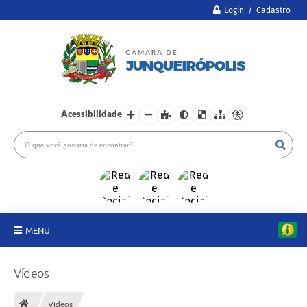
Login / Cadastro
Acessibilidade
MENU
A Câmara
Vídeos
Legislativo
Vídeos