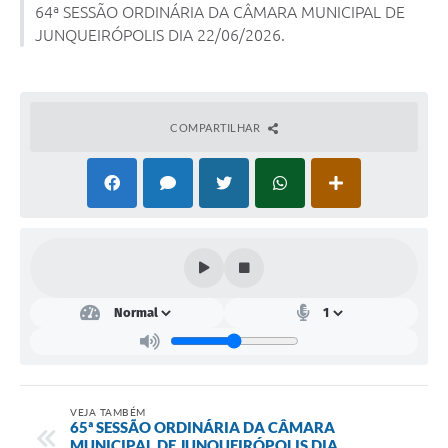
64ª SESSÃO ORDINÁRIA DA CÂMARA MUNICIPAL DE
JUNQUEIRÓPOLIS DIA 22/06/2026.
Lei Geral de Proteção de Dados (LGPD)
Governo Digital
Plano Estratégico
COMPARTILHAR
Ouvidoria Legislativa
SIC / e-SIC
FAQ (Perguntas Frequentes)
Pesquisa de satisfação
Obras
Emendas Impositivas
Carta de Serviços
VEJA TAMBÉM
65ª SESSÃO ORDINÁRIA DA CÂMARA
Arquivos para Download
MUNICIPAL DE JUNQUEIRÓPOLIS DIA