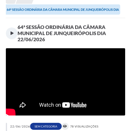
Proposições
64ª SESSÃO ORDINÁRIA DA CÂMARA MUNICIPAL DE JUNQUEIRÓPOLIS DIA
Legislação
22/06/2026
64ª SESSÃO ORDINÁRIA DA CÂMARA
Atos Oficiais
MUNICIPAL DE JUNQUEIRÓPOLIS DIA
22/06/2026
Arquivos
Relatório de Viagens
Diárias
Audiências Públicas
Prestação de Contas
Diário Oficial
Transparência
Notas Explicativas de itens do site
22/06/2026
SEM CATEGORIA
78 VISUALIZAÇÕES
Consulta Popular