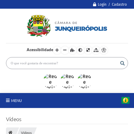
Login / Cadastro
Acessibilidade
MENU
A Câmara
Vídeos
Legislativo
Vídeos