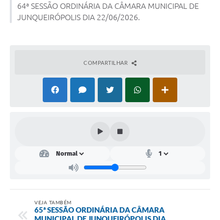
64ª SESSÃO ORDINÁRIA DA CÂMARA MUNICIPAL DE
JUNQUEIRÓPOLIS DIA 22/06/2026.
Lei Geral de Proteção de Dados (LGPD)
Governo Digital
Plano Estratégico
COMPARTILHAR
Ouvidoria Legislativa
SIC / e-SIC
FAQ (Perguntas Frequentes)
Pesquisa de satisfação
Obras
Emendas Impositivas
Carta de Serviços
VEJA TAMBÉM
65ª SESSÃO ORDINÁRIA DA CÂMARA
Arquivos para Download
MUNICIPAL DE JUNQUEIRÓPOLIS DIA