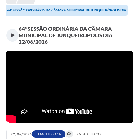
Proposições
64ª SESSÃO ORDINÁRIA DA CÂMARA MUNICIPAL DE JUNQUEIRÓPOLIS DIA
Legislação
22/06/2026
64ª SESSÃO ORDINÁRIA DA CÂMARA
Atos Oficiais
MUNICIPAL DE JUNQUEIRÓPOLIS DIA
22/06/2026
Arquivos
Relatório de Viagens
Diárias
Audiências Públicas
Prestação de Contas
Diário Oficial
Transparência
Notas Explicativas de itens do site
22/06/2026
SEM CATEGORIA
57 VISUALIZAÇÕES
Consulta Popular