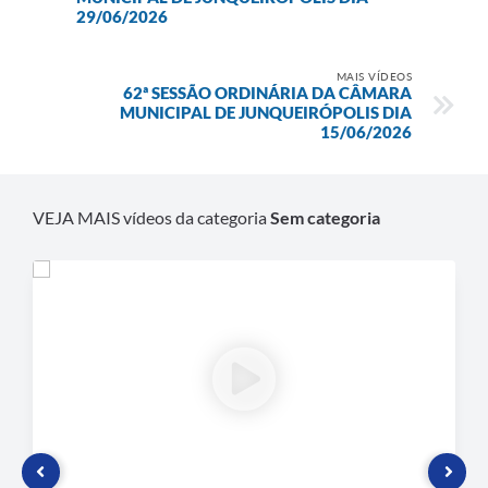
29/06/2026
Plano de Contratação Anual
Contato
MAIS VÍDEOS
62ª SESSÃO ORDINÁRIA DA CÂMARA
Concursos e Processos Seletivos
MUNICIPAL DE JUNQUEIRÓPOLIS DIA
15/06/2026
Galeria de Presidentes
Galeria de Prefeitos
VEJA MAIS vídeos da categoria
Sem categoria
Galeria de Fotos
Links
Agenda de Eventos
Telefones Úteis