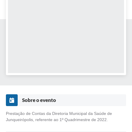
Lei Geral de Proteção de Dados (LGPD)
Governo Digital
Plano Estratégico
Ouvidoria Legislativa
SIC / e-SIC
FAQ (Perguntas Frequentes)
Pesquisa de satisfação
Obras
Sobre o evento
Emendas Impositivas
Prestação de Contas da Diretoria Municipal da Saúde de
Carta de Serviços
Junqueirópolis, referente ao 1º Quadrimestre de 2022.
Arquivos para Download