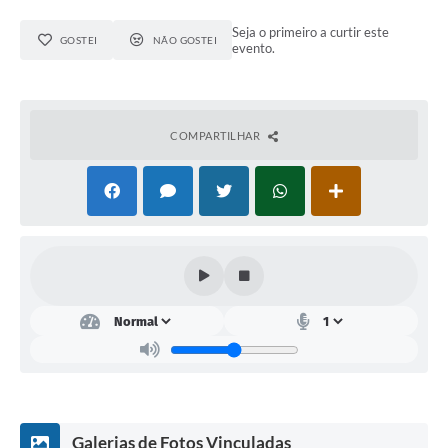
Plano de Contratação Anual
Seja o primeiro a curtir este
GOSTEI
NÃO GOSTEI
evento.
Contato
Concursos e Processos Seletivos
Galeria de Presidentes
COMPARTILHAR
Galeria de Prefeitos
Galeria de Fotos
Links
Agenda de Eventos
Telefones Úteis
Galerias de Fotos Vinculadas