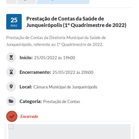
Proposições
Legislação
Prestação de Contas da Saúde de
25
Junqueirópolis (1° Quadrimestre de 2022)
MAI
Atos Oficiais
Prestação de Contas da Diretoria Municipal da Saúde de
Arquivos
Junqueirópolis, referente ao 1º Quadrimestre de 2022.
Relatório de Viagens
Início:
25/05/2022 às 19h00
Diárias
Encerramento:
25/05/2022 às 20h00
Audiências Públicas
Local:
Câmara Municipal de Junqueirópolis
Prestação de Contas
Categoria:
Prestação de Contas
Diário Oficial
Transparência
Encerrado
Notas Explicativas de itens do site
Consulta Popular