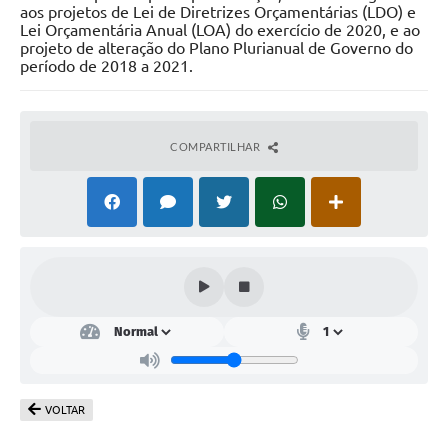
aos projetos de Lei de Diretrizes Orçamentárias (LDO) e
Lei Orçamentária Anual (LOA) do exercício de 2020, e ao
Lei Geral de Proteção de Dados (LGPD)
projeto de alteração do Plano Plurianual de Governo do
período de 2018 a 2021.
Governo Digital
Plano Estratégico
COMPARTILHAR
Ouvidoria Legislativa
SIC / e-SIC
FAQ (Perguntas Frequentes)
Pesquisa de satisfação
Obras
Emendas Impositivas
Carta de Serviços
VOLTAR
Arquivos para Download