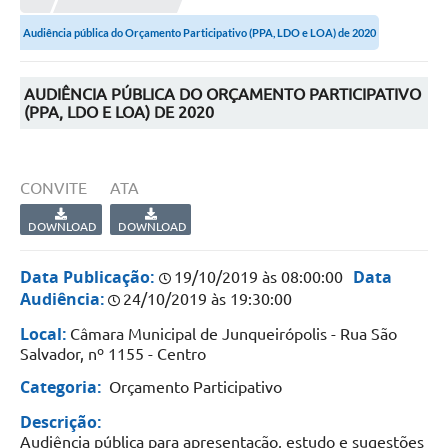
Proposições
Audiência pública do Orçamento Participativo (PPA, LDO e LOA) de 2020
Legislação
Atos Oficiais
AUDIÊNCIA PÚBLICA DO ORÇAMENTO PARTICIPATIVO
(PPA, LDO E LOA) DE 2020
Arquivos
Relatório de Viagens
CONVITE
ATA
Diárias
DOWNLOAD
DOWNLOAD
Audiências Públicas
Data Publicação:
Data
19/10/2019 às 08:00:00
Prestação de Contas
Audiência:
24/10/2019 às 19:30:00
Diário Oficial
Local:
Câmara Municipal de Junqueirópolis - Rua São
Salvador, nº 1155 - Centro
Transparência
Categoria:
Orçamento Participativo
Notas Explicativas de itens do site
Descrição:
Audiência pública para apresentação, estudo e sugestões
Consulta Popular