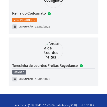
Plano de Contratação Anual
Reinaldo Codognato
Contato
VICE-PRESIDENTE
Concursos e Processos Seletivos
13/01/2025
DESIGNAÇÃO:
Galeria de Presidentes
Galeria de Prefeitos
Galeria de Fotos
Links
Teresinha de Lourdes Freitas Regodanso
Agenda de Eventos
MEMBRO
Telefones Úteis
13/01/2025
DESIGNAÇÃO:
Telefone: (18) 3841-1126 (WhatsApp) / (18) 3842-1183