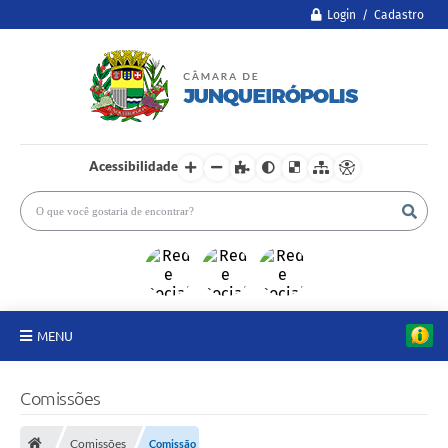
Login / Cadastro
Acessibilidade
MENU
A Câmara
Comissões
Legislativo
Comissões
Comissão