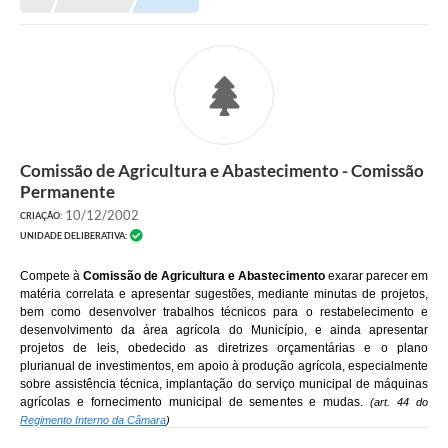
Proposições
Legislação
Atos Oficiais
Arquivos
Comissão de Agricultura e Abastecimento - Comissão
Relatório de Viagens
Permanente
Diárias
10/12/2002
CRIAÇÃO:
UNIDADE DELIBERATIVA:
Audiências Públicas
Compete à
Comissão de Agricultura e Abastecimento
exarar parecer em
Prestação de Contas
matéria correlata e apresentar sugestões, mediante minutas de projetos,
bem como desenvolver trabalhos técnicos para o restabelecimento e
Diário Oficial
desenvolvimento da área agrícola do Município, e ainda apresentar
projetos de leis, obedecido as diretrizes orçamentárias e o plano
Transparência
plurianual de investimentos, em apoio à produção agrícola, especialmente
sobre assistência técnica, implantação do serviço municipal de máquinas
agrícolas e fornecimento municipal de sementes e mudas.
(art. 44 do
Notas Explicativas de itens do site
Regimento Interno da Câmara
)
Consulta Popular