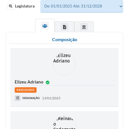
Legislatura
Lei Geral de Proteção de Dados (LGPD)
Governo Digital
Plano Estratégico
Composição
Ouvidoria Legislativa
SIC / e-SIC
FAQ (Perguntas Frequentes)
Pesquisa de satisfação
Elizeu Adriano
Obras
PRESIDENTE
13/01/2025
DESIGNAÇÃO:
Emendas Impositivas
Carta de Serviços
Arquivos para Download