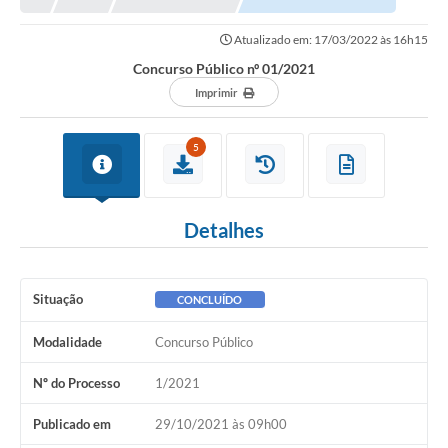
Proposições
Atualizado em: 17/03/2022 às 16h15
Legislação
Concurso Público nº 01/2021
Atos Oficiais
Imprimir
Arquivos
5
Relatório de Viagens
Diárias
Detalhes
Audiências Públicas
Prestação de Contas
Situação
CONCLUÍDO
Diário Oficial
Modalidade
Concurso Público
Transparência
Nº do Processo
1/2021
Notas Explicativas de itens do site
Publicado em
29/10/2021 às 09h00
Consulta Popular