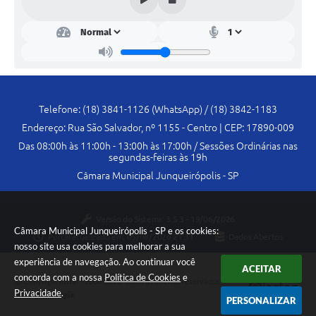
Plano de Contratação Anual
Contato
Concursos e Processos Seletivos
Galeria de Presidentes
Telefone: (18) 3841-1126 (WhatsApp) / (18) 3842-1183
Galeria de Prefeitos
Endereço: Rua São Salvador, nº 1155 - Centro | CEP: 17890-009
Das 08:00h às 11:00h - 13:00h às 17:00h / Sessões Ordinárias nas
Galeria de Fotos
segundas-feiras às 19h
Câmara Municipal Junqueirópolis - SP
Links
Agenda de Eventos
Versão do Sistema:
3.5.3 - 19/06/2026
Câmara Municipal Junqueirópolis - SP e os cookies:
Telefones Úteis
Portal atualizado em:
05/08/2026 21:31
Dados Abertos
nosso site usa cookies para melhorar a sua
experiência de navegação. Ao continuar você
ACEITAR
concorda com a nossa
Política de Cookies
e
Copyright Instar - 2006-2026. Todos os direitos reservados -
Privacidade
.
Instar Tecnologia
PERSONALIZAR