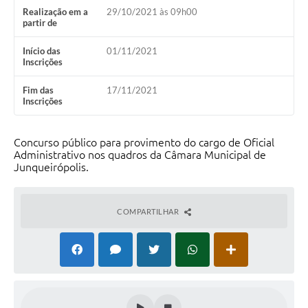
Realização em a
29/10/2021 às 09h00
partir de
Lei Geral de Proteção de Dados (LGPD)
Início das
01/11/2021
Governo Digital
Inscrições
Plano Estratégico
Fim das
17/11/2021
Inscrições
Ouvidoria Legislativa
SIC / e-SIC
Concurso público para provimento do cargo de Oficial
Administrativo nos quadros da Câmara Municipal de
FAQ (Perguntas Frequentes)
Junqueirópolis.
Pesquisa de satisfação
Obras
COMPARTILHAR
Emendas Impositivas
Carta de Serviços
Arquivos para Download