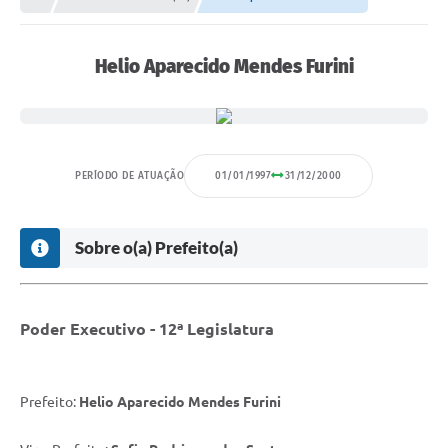
Proposições
Legislação
Helio Aparecido Mendes Furini
Atos Oficiais
Arquivos
Relatório de Viagens
PERÍODO DE ATUAÇÃO
01/01/1997
31/12/2000
Diárias
Sobre o(a) Prefeito(a)
Audiências Públicas
Prestação de Contas
Diário Oficial
Poder Executivo - 12ª Legislatura
Transparência
Prefeito:
Helio Aparecido Mendes Furini
Notas Explicativas de itens do site
Consulta Popular