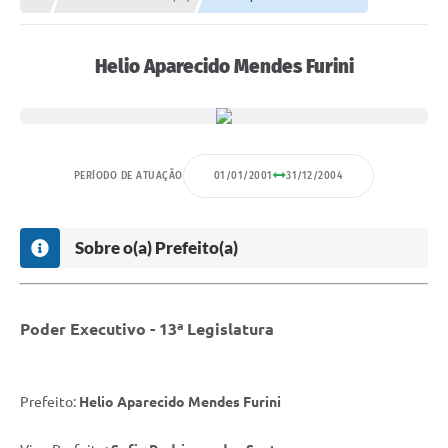
Proposições
Legislação
Helio Aparecido Mendes Furini
Atos Oficiais
Arquivos
Relatório de Viagens
PERÍODO DE ATUAÇÃO
01/01/2001
31/12/2004
Diárias
Sobre o(a) Prefeito(a)
Audiências Públicas
Prestação de Contas
Diário Oficial
Poder Executivo - 13ª Legislatura
Transparência
Prefeito:
Helio Aparecido Mendes Furini
Notas Explicativas de itens do site
Consulta Popular