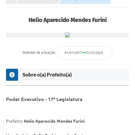
Proposições
Legislação
Helio Aparecido Mendes Furini
Atos Oficiais
Arquivos
Relatório de Viagens
PERÍODO DE ATUAÇÃO
01/01/2017
31/12/2020
Diárias
Sobre o(a) Prefeito(a)
Audiências Públicas
Prestação de Contas
Diário Oficial
Poder Executivo - 17ª Legislatura
Transparência
Prefeito:
Helio Aparecido Mendes Furini
Notas Explicativas de itens do site
Consulta Popular