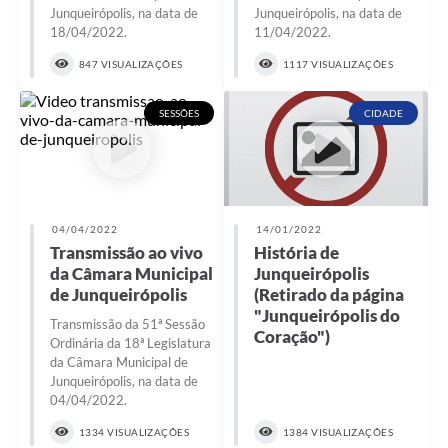
Junqueirópolis, na data de
Junqueirópolis, na data de
Plano de Contratação Anual
18/04/2022.
11/04/2022.
Contato
847 VISUALIZAÇÕES
1117 VISUALIZAÇÕES
Concursos e Processos Seletivos
SESSÕES
CIDADE
Galeria de Presidentes
Galeria de Prefeitos
Galeria de Fotos
04/04/2022
14/01/2022
Transmissão ao vivo
História de
Links
da Câmara Municipal
Junqueirópolis
Agenda de Eventos
de Junqueirópolis
(Retirado da página
"Junqueirópolis do
Transmissão da 51ª Sessão
Telefones Úteis
Coração")
Ordinária da 18ª Legislatura
da Câmara Municipal de
Junqueirópolis, na data de
04/04/2022.
1334 VISUALIZAÇÕES
1384 VISUALIZAÇÕES