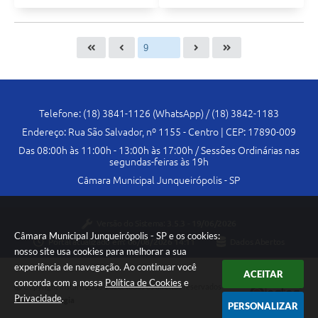
Telefone: (18) 3841-1126 (WhatsApp) / (18) 3842-1183
Endereço: Rua São Salvador, nº 1155 - Centro | CEP: 17890-009
Das 08:00h às 11:00h - 13:00h às 17:00h / Sessões Ordinárias nas
segundas-feiras às 19h
Câmara Municipal Junqueirópolis - SP
Versão do Sistema:
3.5.3 - 19/06/2026
Câmara Municipal Junqueirópolis - SP e os cookies:
Portal atualizado em:
06/08/2026 14:11
Dados Abertos
nosso site usa cookies para melhorar a sua
experiência de navegação. Ao continuar você
ACEITAR
concorda com a nossa
Política de Cookies
e
Copyright Instar - 2006-2026. Todos os direitos reservados -
Privacidade
.
Instar Tecnologia
PERSONALIZAR