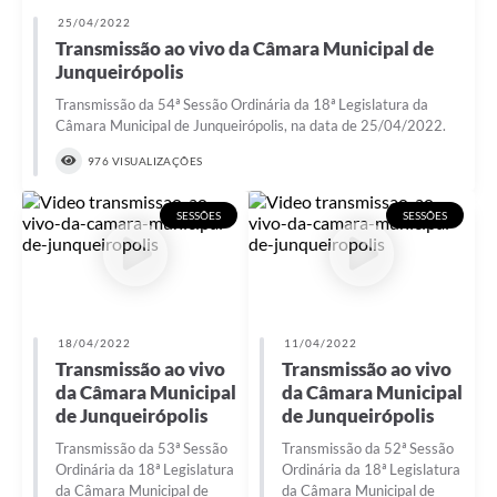
25/04/2022
Lei Geral de Proteção de Dados (LGPD)
Transmissão ao vivo da Câmara Municipal de
Junqueirópolis
Governo Digital
Transmissão da 54ª Sessão Ordinária da 18ª Legislatura da
Câmara Municipal de Junqueirópolis, na data de 25/04/2022.
Plano Estratégico
976 VISUALIZAÇÕES
Ouvidoria Legislativa
SIC / e-SIC
SESSÕES
SESSÕES
FAQ (Perguntas Frequentes)
Pesquisa de satisfação
Obras
18/04/2022
11/04/2022
Transmissão ao vivo
Transmissão ao vivo
Emendas Impositivas
da Câmara Municipal
da Câmara Municipal
de Junqueirópolis
de Junqueirópolis
Carta de Serviços
Transmissão da 53ª Sessão
Transmissão da 52ª Sessão
Ordinária da 18ª Legislatura
Ordinária da 18ª Legislatura
Arquivos para Download
da Câmara Municipal de
da Câmara Municipal de