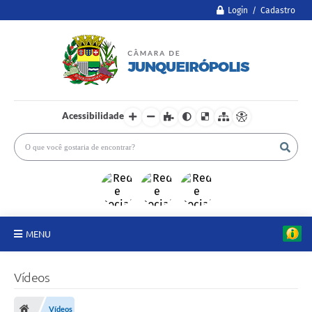
Login / Cadastro
Acessibilidade
MENU
A Câmara
Vídeos
Legislativo
Vídeos