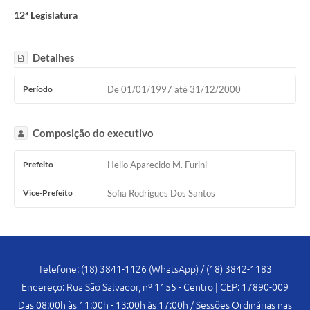
Legislação
12ª Legislatura
Atos Oficiais
Detalhes
Arquivos
Relatório de Viagens
Período
De 01/01/1997 até 31/12/2000
Diárias
Composição do executivo
Audiências Públicas
Prefeito
Helio Aparecido M. Furini
Prestação de Contas
Vice-Prefeito
Sofia Rodrigues Dos Santos
Diário Oficial
Transparência
Notas Explicativas de itens do site
Telefone: (18) 3841-1126 (WhatsApp) / (18) 3842-1183
Consulta Popular
Endereço: Rua São Salvador, nº 1155 - Centro | CEP: 17890-009
Lei Geral de Proteção de Dados (LGPD)
Das 08:00h às 11:00h - 13:00h às 17:00h / Sessões Ordinárias nas