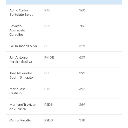
Contato
Adilio Carlos
PTB
360
Concursos e Processos Seletivos
Bortolato Beloti
Galeria de Presidentes
Edvaldo
PPS
786
Aparecido
Carvalho
Galeria de Prefeitos
Gelso José da Silva
PP
325
Galeria de Fotos
Jair Antonio
PMDB
657
Links
Pereira da Silva
Agenda de Eventos
José Alexandre
PFL
393
Bodini Siniciato
Telefones Úteis
Maria José
PTB
392
Castilho
Marilene Trevizan
PSDB
569
de Oliveira
Osmar Pinatto
PSDB
318