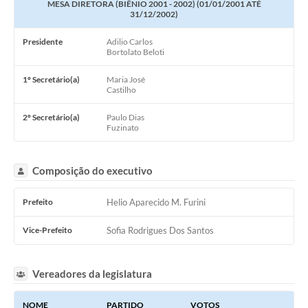
MESA DIRETORA (BIÊNIO 2001 - 2002) (01/01/2001 ATÉ
31/12/2002)
Governo Digital
Presidente
Adilio Carlos
Plano Estratégico
Bortolato Beloti
Ouvidoria Legislativa
1º Secretário(a)
Maria José
Castilho
SIC / e-SIC
2º Secretário(a)
Paulo Dias
FAQ (Perguntas Frequentes)
Fuzinato
Pesquisa de satisfação
Composição do executivo
Obras
Prefeito
Helio Aparecido M. Furini
Emendas Impositivas
Vice-Prefeito
Sofia Rodrigues Dos Santos
Carta de Serviços
Arquivos para Download
Vereadores da legislatura
Plano de Contratação Anual
NOME
PARTIDO
VOTOS