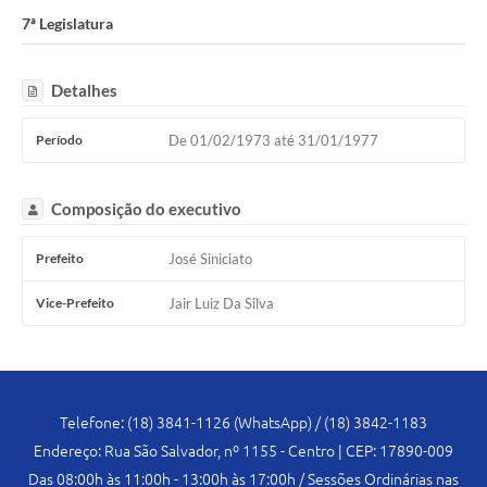
Legislação
7ª Legislatura
Atos Oficiais
Detalhes
Arquivos
Relatório de Viagens
Período
De 01/02/1973 até 31/01/1977
Diárias
Composição do executivo
Audiências Públicas
Prefeito
José Siniciato
Prestação de Contas
Vice-Prefeito
Jair Luiz Da Silva
Diário Oficial
Transparência
Notas Explicativas de itens do site
Telefone: (18) 3841-1126 (WhatsApp) / (18) 3842-1183
Consulta Popular
Endereço: Rua São Salvador, nº 1155 - Centro | CEP: 17890-009
Lei Geral de Proteção de Dados (LGPD)
Das 08:00h às 11:00h - 13:00h às 17:00h / Sessões Ordinárias nas