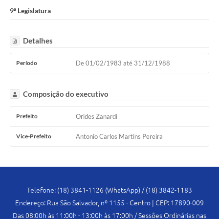
Legislação
9ª Legislatura
Atos Oficiais
Detalhes
Arquivos
Relatório de Viagens
Período
De 01/02/1983 até 31/12/1988
Diárias
Composição do executivo
Audiências Públicas
Prefeito
Orides Zanardi
Prestação de Contas
Vice-Prefeito
Antonio Carlos Martins Pereira
Diário Oficial
Transparência
Notas Explicativas de itens do site
Telefone: (18) 3841-1126 (WhatsApp) / (18) 3842-1183
Consulta Popular
Endereço: Rua São Salvador, nº 1155 - Centro | CEP: 17890-009
Lei Geral de Proteção de Dados (LGPD)
Das 08:00h às 11:00h - 13:00h às 17:00h / Sessões Ordinárias nas