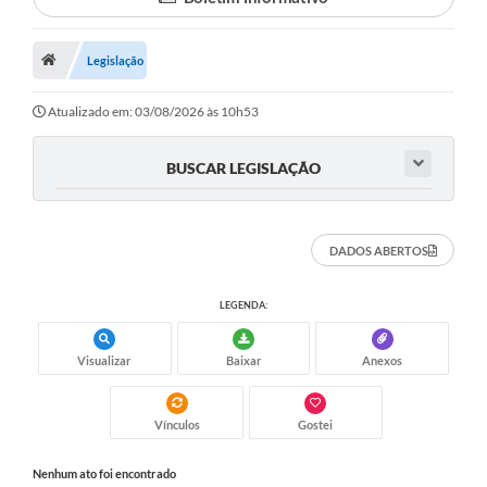
Proposições
Legislação
Legislação
Atos Oficiais
Atualizado em: 03/08/2026 às 10h53
Arquivos
BUSCAR LEGISLAÇÃO
Relatório de Viagens
Diárias
DADOS ABERTOS
Audiências Públicas
LEGENDA:
Prestação de Contas
Diário Oficial
Visualizar
Baixar
Anexos
Transparência
Vínculos
Gostei
Notas Explicativas de itens do site
Nenhum ato foi encontrado
Consulta Popular