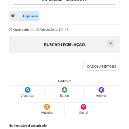
Proposições
Legislação
Legislação
Atos Oficiais
Atualizado em: 03/08/2026 às 10h53
Arquivos
BUSCAR LEGISLAÇÃO
Relatório de Viagens
Diárias
DADOS ABERTOS
Audiências Públicas
LEGENDA:
Prestação de Contas
Diário Oficial
Visualizar
Baixar
Anexos
Transparência
Vínculos
Gostei
Notas Explicativas de itens do site
Nenhum ato foi encontrado
Consulta Popular