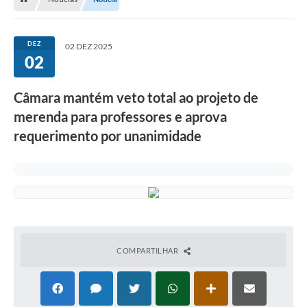
Proposições
Legislação
DEZ
02 DEZ 2025
02
Atos Oficiais
Arquivos
Câmara mantém veto total ao projeto de
merenda para professores e aprova
Relatório de Viagens
requerimento por unanimidade
Diárias
Audiências Públicas
Prestação de Contas
Diário Oficial
Transparência
COMPARTILHAR
Notas Explicativas de itens do site
Consulta Popular