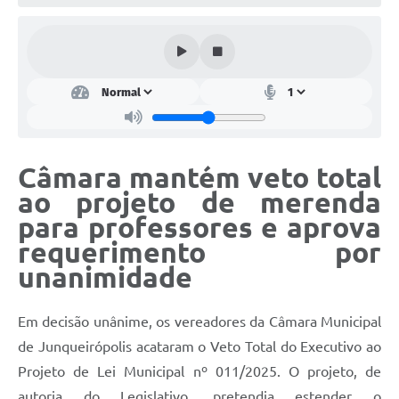
Lei Geral de Proteção de Dados (LGPD)
Governo Digital
Plano Estratégico
Ouvidoria Legislativa
Câmara mantém veto total
SIC / e-SIC
ao projeto de merenda
FAQ (Perguntas Frequentes)
para professores e aprova
Pesquisa de satisfação
requerimento por
unanimidade
Obras
Emendas Impositivas
Em decisão unânime, os vereadores da Câmara Municipal
Carta de Serviços
de Junqueirópolis acataram o Veto Total do Executivo ao
Projeto de Lei Municipal nº 011/2025. O projeto, de
Arquivos para Download
autoria do Legislativo, pretendia estender o