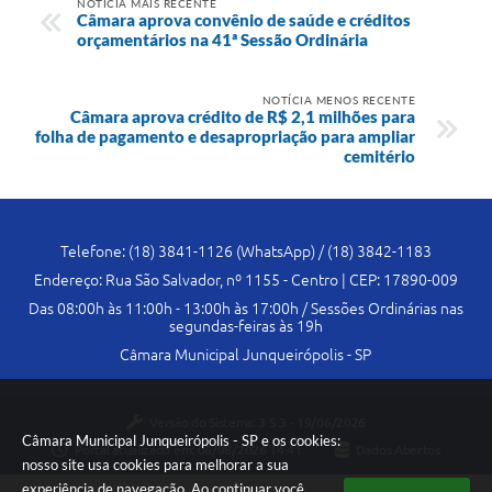
NOTÍCIA MAIS RECENTE
Câmara aprova convênio de saúde e créditos
orçamentários na 41ª Sessão Ordinária
NOTÍCIA MENOS RECENTE
Câmara aprova crédito de R$ 2,1 milhões para
folha de pagamento e desapropriação para ampliar
cemitério
Telefone: (18) 3841-1126 (WhatsApp) / (18) 3842-1183
Endereço: Rua São Salvador, nº 1155 - Centro | CEP: 17890-009
Das 08:00h às 11:00h - 13:00h às 17:00h / Sessões Ordinárias nas
segundas-feiras às 19h
Câmara Municipal Junqueirópolis - SP
Versão do Sistema:
3.5.3 - 19/06/2026
Câmara Municipal Junqueirópolis - SP e os cookies:
Portal atualizado em:
06/08/2026 14:41
Dados Abertos
nosso site usa cookies para melhorar a sua
experiência de navegação. Ao continuar você