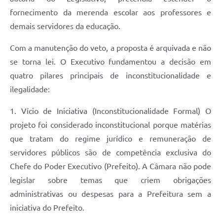
Plano de Contratação Anual
fornecimento da merenda escolar aos professores e
demais servidores da educação.
Contato
Concursos e Processos Seletivos
Com a manutenção do veto, a proposta é arquivada e não
se torna lei. O Executivo fundamentou a decisão em
Galeria de Presidentes
quatro pilares principais de inconstitucionalidade e
Galeria de Prefeitos
ilegalidade:
Galeria de Fotos
1. Vício de Iniciativa (Inconstitucionalidade Formal) O
Links
projeto foi considerado inconstitucional porque matérias
que tratam do regime jurídico e remuneração de
Agenda de Eventos
servidores públicos são de competência exclusiva do
Telefones Úteis
Chefe do Poder Executivo (Prefeito). A Câmara não pode
legislar sobre temas que criem obrigações
administrativas ou despesas para a Prefeitura sem a
iniciativa do Prefeito.