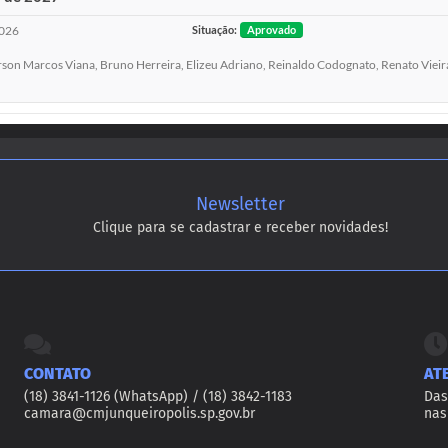
026
Situação:
Aprovado
on Marcos Viana, Bruno Herreira, Elizeu Adriano, Reinaldo Codognato, Renato Vieira 
Newsletter
Clique para se cadastrar e receber novidades!
CONTATO
AT
(18) 3841-1126 (WhatsApp) / (18) 3842-1183
Das
camara@cmjunqueiropolis.sp.gov.br
nas