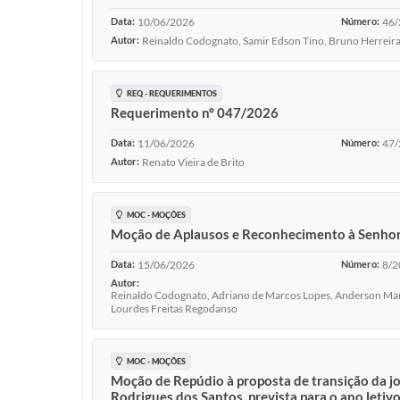
Data:
10/06/2026
Número:
46/
Autor:
Reinaldo Codognato, Samir Edson Tino, Bruno Herreira
REQ - REQUERIMENTOS
Requerimento nº 047/2026
Data:
11/06/2026
Número:
47/
Autor:
Renato Vieira de Brito
MOC - MOÇÕES
Moção de Aplausos e Reconhecimento à Senhora
Data:
15/06/2026
Número:
8/2
Autor:
Reinaldo Codognato, Adriano de Marcos Lopes, Anderson Marco
Lourdes Freitas Regodanso
MOC - MOÇÕES
Moção de Repúdio à proposta de transição da jo
Rodrigues dos Santos, prevista para o ano letiv