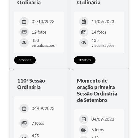
Ordinária
Ordinária
Lei Geral de Proteção de Dados (LGPD)
02/10/2023
11/09/2023
Governo Digital
12 fotos
14 fotos
Plano Estratégico
453
435
visualizações
visualizações
Ouvidoria Legislativa
SIC / e-SIC
SESSÕES
SESSÕES
FAQ (Perguntas Frequentes)
110ª Sessão
Momento de
Pesquisa de satisfação
Ordinária
oração primeira
Sessão Ordinária
Obras
de Setembro
Emendas Impositivas
04/09/2023
Carta de Serviços
04/09/2023
7 fotos
6 fotos
Arquivos para Download
425