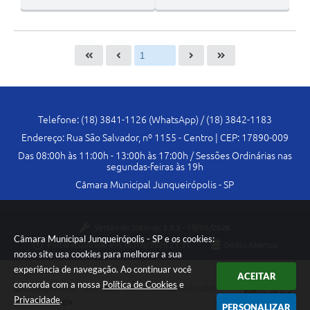
Telefone: (18) 3841-1126 (WhatsApp) / (18) 3842-1183
Endereço: Rua São Salvador, nº 1155 - Centro | CEP: 17890-009
Das 08:00h às 11:00h - 13:00h às 17:00h / Sessões Ordinárias nas
segundas-feiras às 19h
Câmara Municipal Junqueirópolis - SP
Versão do Sistema:
3.5.3 - 19/06/2026
Câmara Municipal Junqueirópolis - SP e os cookies:
Portal atualizado em:
05/08/2026 21:31
Dados Abertos
nosso site usa cookies para melhorar a sua
experiência de navegação. Ao continuar você
ACEITAR
concorda com a nossa
Política de Cookies
e
Copyright Instar - 2006-2026. Todos os direitos reservados -
Privacidade
.
Instar Tecnologia
PERSONALIZAR