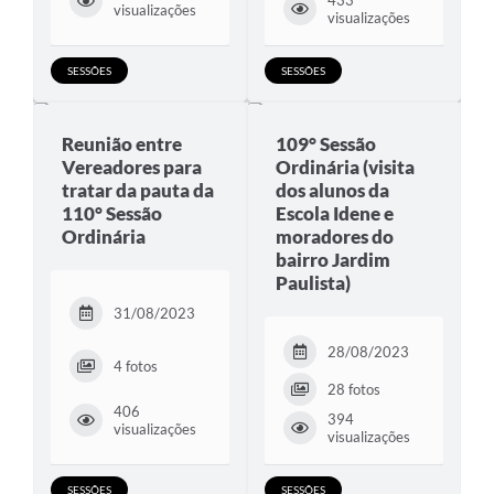
433
visualizações
visualizações
Plano de Contratação Anual
Contato
SESSÕES
SESSÕES
Concursos e Processos Seletivos
Reunião entre
109° Sessão
Galeria de Presidentes
Vereadores para
Ordinária (visita
tratar da pauta da
dos alunos da
Galeria de Prefeitos
110° Sessão
Escola Idene e
Galeria de Fotos
Ordinária
moradores do
bairro Jardim
Links
Paulista)
31/08/2023
Agenda de Eventos
28/08/2023
Telefones Úteis
4 fotos
28 fotos
406
394
visualizações
visualizações
SESSÕES
SESSÕES