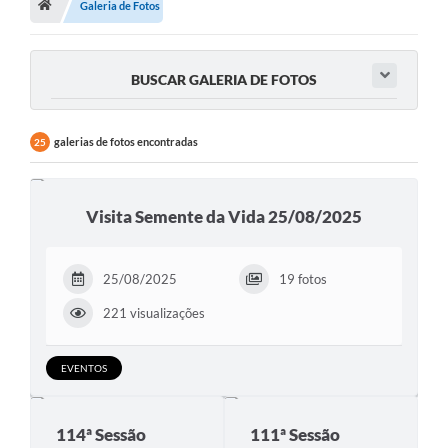
Galeria de Fotos
Proposições
Legislação
BUSCAR GALERIA DE FOTOS
Atos Oficiais
Arquivos
galerias de fotos encontradas
25
Relatório de Viagens
Diárias
Visita Semente da Vida 25/08/2025
Audiências Públicas
25/08/2025
19 fotos
Prestação de Contas
221 visualizações
Diário Oficial
Transparência
EVENTOS
Notas Explicativas de itens do site
114ª Sessão
111ª Sessão
Consulta Popular