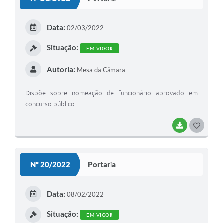
T
Plano de Contratação Anual
E
Data:
02/03/2022
Contato
I
Situação:
Concursos e Processos Seletivos
EM VIGOR
Galeria de Presidentes
Autoria:
Mesa da Câmara
Galeria de Prefeitos
Dispõe sobre nomeação de funcionário aprovado em
concurso público.
Galeria de Fotos
Links
BAIXAR
G
O
Agenda de Eventos
S
Nº 20/2022
Telefones Úteis
Portaria
T
E
Data:
08/02/2022
I
Situação:
EM VIGOR