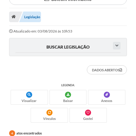
Proposições
Legislação
Legislação
Atos Oficiais
Atualizado em: 03/08/2026 às 10h53
Arquivos
BUSCAR LEGISLAÇÃO
Relatório de Viagens
Diárias
DADOS ABERTOS
Audiências Públicas
LEGENDA:
Prestação de Contas
Diário Oficial
Visualizar
Baixar
Anexos
Transparência
Vínculos
Gostei
Notas Explicativas de itens do site
atos encontrados
4
Consulta Popular