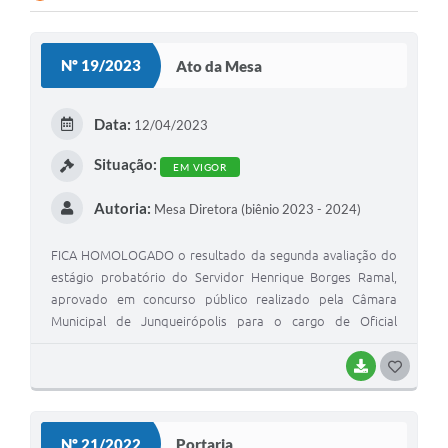
Lei Geral de Proteção de Dados (LGPD)
Nº 19/2023
Ato da Mesa
Governo Digital
Plano Estratégico
Data:
12/04/2023
Ouvidoria Legislativa
Situação:
EM VIGOR
SIC / e-SIC
Autoria:
Mesa Diretora (biênio 2023 - 2024)
FAQ (Perguntas Frequentes)
FICA HOMOLOGADO o resultado da segunda avaliação do
Pesquisa de satisfação
estágio probatório do Servidor Henrique Borges Ramal,
aprovado em concurso público realizado pela Câmara
Obras
Municipal de Junqueirópolis para o cargo de Oficial
Administrativo .
Emendas Impositivas
BAIXAR
G
Carta de Serviços
O
Arquivos para Download
S
Nº 21/2022
Portaria