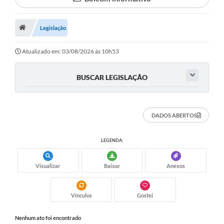
Proposições
Legislação
Legislação
Atos Oficiais
Atualizado em: 03/08/2026 às 10h53
Arquivos
BUSCAR LEGISLAÇÃO
Relatório de Viagens
Diárias
DADOS ABERTOS
Audiências Públicas
LEGENDA:
Prestação de Contas
Diário Oficial
Visualizar
Baixar
Anexos
Transparência
Vínculos
Gostei
Notas Explicativas de itens do site
Nenhum ato foi encontrado
Consulta Popular