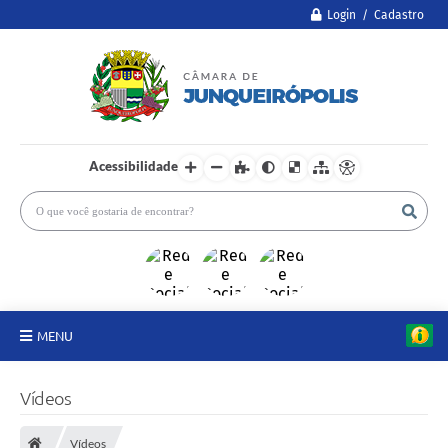
Login / Cadastro
Acessibilidade
MENU
A Câmara
Vídeos
Legislativo
Vídeos