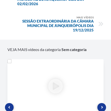
02/02/2026
Plano de Contratação Anual
Contato
MAIS VÍDEOS
SESSÃO EXTRAORDINÁRIA DA CÂMARA
Concursos e Processos Seletivos
MUNICIPAL DE JUNQUEIRÓPOLIS DIA
19/12/2025
Galeria de Presidentes
Galeria de Prefeitos
VEJA MAIS vídeos da categoria
Sem categoria
Galeria de Fotos
Links
Agenda de Eventos
Telefones Úteis