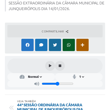
SESSÃO EXTRAORDINÁRIA DA CÂMARA MUNICIPAL DE
JUNQUEIRÓPOLIS DIA 14/01/2026.
Lei Geral de Proteção de Dados (LGPD)
Governo Digital
Plano Estratégico
COMPARTILHAR
Ouvidoria Legislativa
SIC / e-SIC
FAQ (Perguntas Frequentes)
Pesquisa de satisfação
Obras
Emendas Impositivas
Carta de Serviços
VEJA TAMBÉM
44ª SESSÃO ORDINÁRIA DA CÂMARA
Arquivos para Download
MUNICIPAL DE JUNQUEIRÓPOLIS DIA