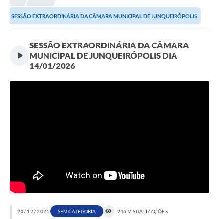
Proposições
SESSÃO EXTRAORDINÁRIA DA CÂMARA MUNICIPAL DE JUNQUEIRÓPOLIS
Legislação
DIA 14/01/2026
SESSÃO EXTRAORDINÁRIA DA CÂMARA
Atos Oficiais
MUNICIPAL DE JUNQUEIRÓPOLIS DIA
14/01/2026
Arquivos
Relatório de Viagens
Diárias
Audiências Públicas
Prestação de Contas
Diário Oficial
Transparência
Notas Explicativas de itens do site
23/12/2025
SEM CATEGORIA
246 VISUALIZAÇÕES
Consulta Popular