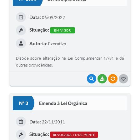
T
Plano de Contratação Anual
E
Data:
06/09/2022
Contato
I
Situação:
Concursos e Processos Seletivos
EM VIGOR
Galeria de Presidentes
Autoria:
Executivo
Galeria de Prefeitos
Dispõe sobre alteração na Lei Complementar 17/91 e dá
outras providências.
Galeria de Fotos
Links
VISUALIZAR
BAIXAR
VÍNCULOS
G
O
Agenda de Eventos
S
Nº 3
Telefones Úteis
Emenda à Lei Orgânica
T
E
Data:
22/11/2011
I
Situação:
REVOGADA TOTALMENTE