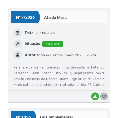
Lei Geral de Proteção de Dados (LGPD)
Nº 7/2026
Ato da Mesa
Governo Digital
Plano Estratégico
Data:
28/04/2026
Ouvidoria Legislativa
Situação:
EM VIGOR
SIC / e-SIC
Autoria:
Mesa Diretora (biênio: 2025 - 2026)
FAQ (Perguntas Frequentes)
Para efeito de remuneração, fica abonada a falta do
Pesquisa de satisfação
Vereador Samir Edson Tino na Quinquagésima Sexta
Sessão Ordinária da Décima Oitava Legislatura da Câmara
Obras
Municipal de Junqueirópolis, realizada no dia 27 (vinte e
sete) de abril de 2.026, conforme documento médico
Emendas Impositivas
apresentado no setor de pessoal da Câmara Municipal.
BAIXAR
G
Carta de Serviços
O
Arquivos para Download
S
Nº 1056
Lei Complementar