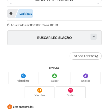
Proposições
Legislação
Legislação
Atos Oficiais
Atualizado em: 03/08/2026 às 10h53
Arquivos
BUSCAR LEGISLAÇÃO
Relatório de Viagens
Diárias
DADOS ABERTOS
Audiências Públicas
LEGENDA:
Prestação de Contas
Diário Oficial
Visualizar
Baixar
Anexos
Transparência
Vínculos
Gostei
Notas Explicativas de itens do site
atos encontrados
3
Consulta Popular