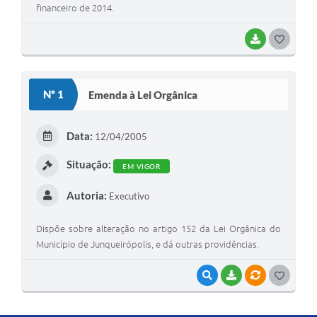
financeiro de 2014.
BAIXAR
G
O
S
Nº 1
Emenda à Lei Orgânica
T
E
Data:
12/04/2005
I
Situação:
EM VIGOR
Autoria:
Executivo
Dispõe sobre alteração no artigo 152 da Lei Orgânica do
Município de Junqueirópolis, e dá outras providências.
VISUALIZAR
BAIXAR
VÍNCULOS
G
O