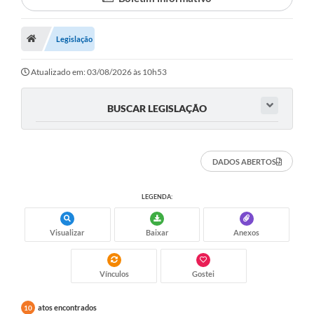
Proposições
Legislação
Legislação
Atos Oficiais
Atualizado em: 03/08/2026 às 10h53
Arquivos
BUSCAR LEGISLAÇÃO
Relatório de Viagens
Diárias
DADOS ABERTOS
Audiências Públicas
LEGENDA:
Prestação de Contas
Diário Oficial
Visualizar
Baixar
Anexos
Transparência
Vínculos
Gostei
Notas Explicativas de itens do site
atos encontrados
10
Consulta Popular