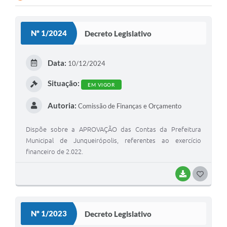
Lei Geral de Proteção de Dados (LGPD)
Nº 1/2024
Decreto Legislativo
Governo Digital
Plano Estratégico
Data:
10/12/2024
Ouvidoria Legislativa
Situação:
EM VIGOR
SIC / e-SIC
Autoria:
Comissão de Finanças e Orçamento
FAQ (Perguntas Frequentes)
Dispõe sobre a APROVAÇÃO das Contas da Prefeitura
Pesquisa de satisfação
Municipal de Junqueirópolis, referentes ao exercício
financeiro de 2.022.
Obras
BAIXAR
G
Emendas Impositivas
O
Carta de Serviços
S
Nº 1/2023
Decreto Legislativo
Arquivos para Download
T