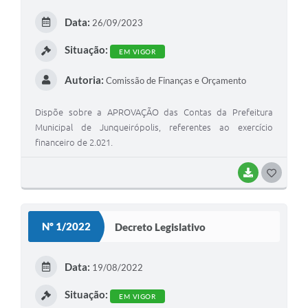
Plano de Contratação Anual
E
Data:
26/09/2023
I
Contato
Situação:
EM VIGOR
Concursos e Processos Seletivos
Autoria:
Comissão de Finanças e Orçamento
Galeria de Presidentes
Dispõe sobre a APROVAÇÃO das Contas da Prefeitura
Galeria de Prefeitos
Municipal de Junqueirópolis, referentes ao exercício
financeiro de 2.021.
Galeria de Fotos
Links
BAIXAR
G
O
Agenda de Eventos
S
Nº 1/2022
Decreto Legislativo
Telefones Úteis
T
E
Data:
19/08/2022
I
Situação:
EM VIGOR