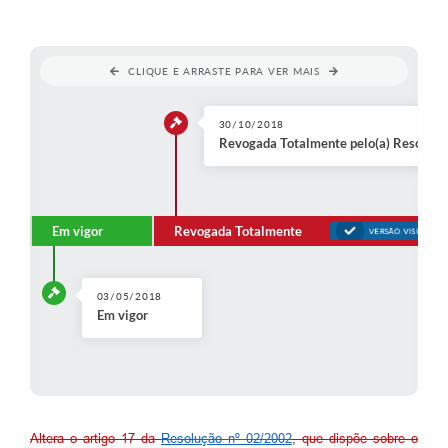
Lei Geral de Proteção de Dados (LGPD)
CLIQUE E ARRASTE PARA VER MAIS
Governo Digital
Plano Estratégico
30/10/2018
Revogada Totalmente pelo(a) Resoluç
Ouvidoria Legislativa
SIC / e-SIC
Em vigor
Revogada Totalmente
FAQ (Perguntas Frequentes)
VERSÃO VISUALI
Pesquisa de satisfação
03/05/2018
Obras
Em vigor
Emendas Impositivas
Carta de Serviços
Arquivos para Download
Altera o artigo 17 da
Resolução nº 02/2002
, que dispõe sobre o