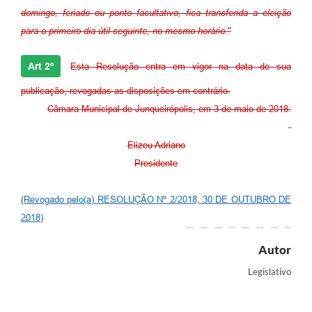
domingo, feriado ou ponto facultativo, fica transferida a eleição
para o primeiro dia útil seguinte, no mesmo horário.
"
Art 2º
Esta Resolução entra em vigor na data de sua
publicação, revogadas as disposições em contrário.
Câmara Municipal de Junqueirópolis, em 3 de maio de 2018.
Elizeu Adriano
Presidente
(Revogado pelo(a) RESOLUÇÃO Nº 2/2018, 30 DE OUTUBRO DE
2018)
Autor
Legislativo