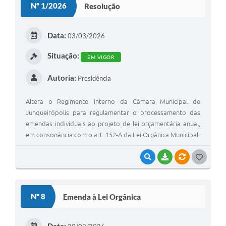
Nº 1/2026
Resolução
T
E
Data:
03/03/2026
I
Situação:
EM VIGOR
Autoria:
Presidência
Altera o Regimento Interno da Câmara Municipal de
Junqueirópolis para regulamentar o processamento das
emendas individuais ao projeto de lei orçamentária anual,
em consonância com o art. 152-A da Lei Orgânica Municipal.
VISUALIZAR
BAIXAR
VÍNCULOS
G
O
S
Nº 8
Emenda à Lei Orgânica
T
E