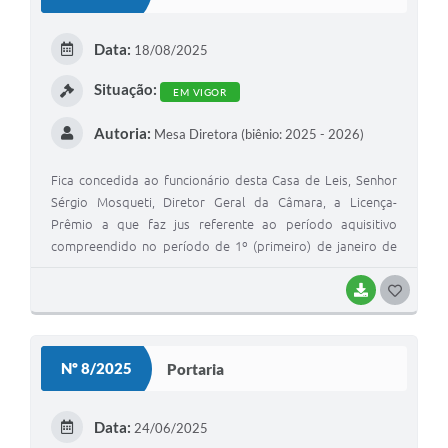
T
E
Data:
18/08/2025
I
Situação:
EM VIGOR
Autoria:
Mesa Diretora (biênio: 2025 - 2026)
Fica concedida ao funcionário desta Casa de Leis, Senhor
Sérgio Mosqueti, Diretor Geral da Câmara, a Licença-
Prêmio a que faz jus referente ao período aquisitivo
compreendido no período de 1º (primeiro) de janeiro de
2.019 a 04 de agosto de 2.025, em observância ao artigo
106 da Lei Complementar nº 17, de 19 de dezembro de
BAIXAR
G
1.991, que dispõe sobre o Estatuto dos Servidores Públicos
O
Municipais de Junqueirópolis.
S
Nº 8/2025
Portaria
T
E
Data:
24/06/2025
I