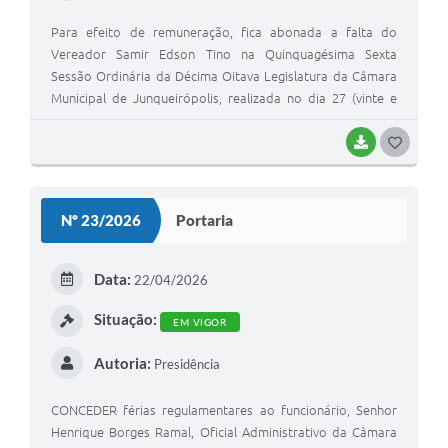
Para efeito de remuneração, fica abonada a falta do
Vereador Samir Edson Tino na Quinquagésima Sexta
Sessão Ordinária da Décima Oitava Legislatura da Câmara
Municipal de Junqueirópolis, realizada no dia 27 (vinte e
sete) de abril de 2.026, conforme documento médico
apresentado no setor de pessoal da Câmara Municipal.
BAIXAR
G
O
S
Nº 23/2026
Portaria
T
E
Data:
22/04/2026
I
Situação:
EM VIGOR
Autoria:
Presidência
CONCEDER férias regulamentares ao funcionário, Senhor
Henrique Borges Ramal, Oficial Administrativo da Câmara