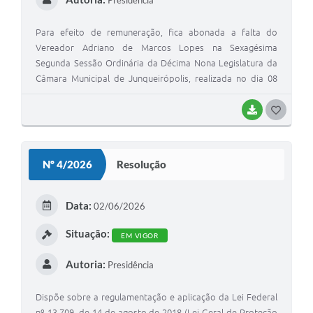
Presidência
Para efeito de remuneração, fica abonada a falta do
Vereador Adriano de Marcos Lopes na Sexagésima
Segunda Sessão Ordinária da Décima Nona Legislatura da
Câmara Municipal de Junqueirópolis, realizada no dia 08
(oito) de junho de 2.026, por estar em viagem a cidade de
São Paulo, acompanhando o Prefeito Municipal no Palácio
BAIXAR
G
dos Bandeirantes, para a Cerimônia de Anuncio de Repasse
O
de Recursos da Saúde para os Municípios Paulistas,
S
conforme a declaração apresentada no setor de pessoal
Nº 4/2026
Resolução
da Câmara Municipal de Junqueirópolis Municipal.
T
E
Data:
02/06/2026
I
Situação:
EM VIGOR
Autoria:
Presidência
Dispõe sobre a regulamentação e aplicação da Lei Federal
nº 13.709, de 14 de agosto de 2018 (Lei Geral de Proteção