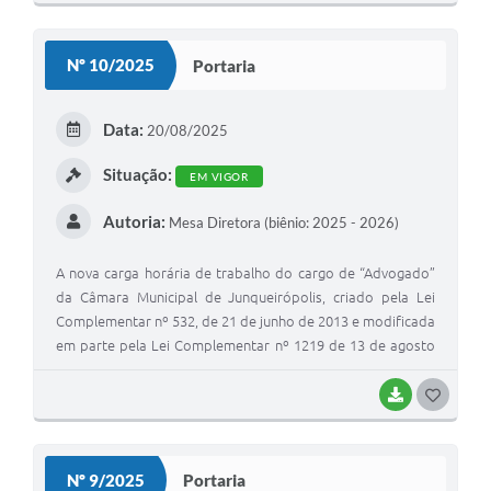
Liberal de São Paulo e visita a vários gabinetes de
O
Deputados reivindicando recursos para diversos setores
S
do município de Junqueirópolis e reunião junto ao
Nº 10/2025
Portaria
Ministério Público Federal, conforme o relatório objetivo
T
das atividades realizadas apresentado no setor de pessoal
E
da Câmara Municipal de Junqueirópolis Municipal.
Data:
20/08/2025
I
Situação:
EM VIGOR
Autoria:
Mesa Diretora (biênio: 2025 - 2026)
A nova carga horária de trabalho do cargo de “Advogado”
da Câmara Municipal de Junqueirópolis, criado pela Lei
Complementar nº 532, de 21 de junho de 2013 e modificada
em parte pela Lei Complementar nº 1219 de 13 de agosto
de 2025, passa a vigorar com a seguinte redação: “I – Carga
horária: 40 (quarenta) horas semanais, de segunda a sexta
BAIXAR
G
feira;”
O
S
Nº 9/2025
Portaria