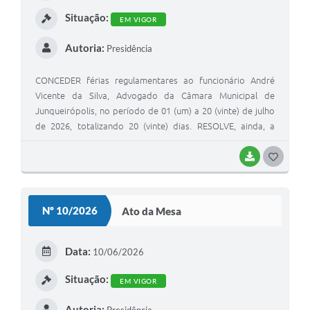
I
Situação:
EM VIGOR
Autoria:
Presidência
CONCEDER férias regulamentares ao funcionário André
Vicente da Silva, Advogado da Câmara Municipal de
Junqueirópolis, no período de 01 (um) a 20 (vinte) de julho
de 2026, totalizando 20 (vinte) dias. RESOLVE, ainda, a
pedido do funcionário e despacho favorável desta
Presidência, devido ao nº reduzido de servidores da
BAIXAR
G
Edilidade, a conversão em pecúnia dos 10 (dias) restantes
O
das férias, totalizando os 30 (trinta) dias a que tem direito.
S
O período de férias concedido por esta Portaria é
Nº 10/2026
Ato da Mesa
correspondente ao período aquisitivo de 02 (dois) de junho
T
de 2025 a 01 (um) de junho de 2026.
E
Data:
10/06/2026
I
Situação:
EM VIGOR
Autoria: