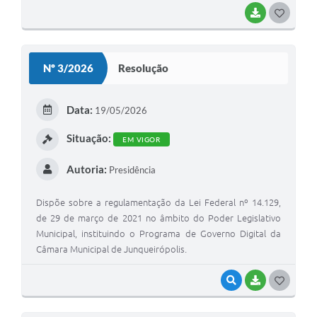
cidade de São Paulo, na Assembleia Legislativa de São
BAIXAR
G
Paulo, em visita a vários gabinetes de Deputados
O
reivindicando recursos para diversos setores do município
S
de Junqueirópolis, conforme o relatório objetivo das
Nº 3/2026
Resolução
atividades realizadas apresentado no setor de pessoal da
T
Câmara Municipal de Junqueirópolis Municipal.
E
Data:
19/05/2026
I
Situação:
EM VIGOR
Autoria:
Presidência
Dispõe sobre a regulamentação da Lei Federal nº 14.129,
de 29 de março de 2021 no âmbito do Poder Legislativo
Municipal, instituindo o Programa de Governo Digital da
Câmara Municipal de Junqueirópolis.
VISUALIZAR
BAIXAR
G
O