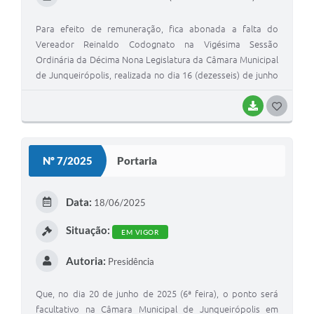
Para efeito de remuneração, fica abonada a falta do
Vereador Reinaldo Codognato na Vigésima Sessão
Ordinária da Décima Nona Legislatura da Câmara Municipal
de Junqueirópolis, realizada no dia 16 (dezesseis) de junho
de 2.025, por estar em viagem a cidade de São Paulo
representando o município a convite do Deputado Estadual
BAIXAR
G
Luiz Cláudio Marcolino, Coordenador de Frente
O
Parlamentar pelo Desenvolvimento e Proteção à Pesca
S
Artesanal e à Aquicultura no Estado de São Paulo,
Nº 7/2025
Portaria
conforme documentos apresentado no setor de pessoal
T
da Câmara Municipal.
E
Data:
18/06/2025
I
Situação:
EM VIGOR
Autoria:
Presidência
Que, no dia 20 de junho de 2025 (6ª feira), o ponto será
facultativo na Câmara Municipal de Junqueirópolis em