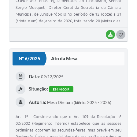
CONCEDER férias regulamentares ao funcionário, Senhor
Sérgio Mosqueti, Diretor Geral da Secretaria da Câmara
Municipal de Junqueirópolis no período de 12 (doze) a 31
(trinta e um) de janeiro de 2026, totalizando 20 (vinte) dias.
RESOLVE, ainda, a pedido do funcionário e despacho
favorável desta Presidência, devido ao nº reduzido de
BAIXAR
G
servidores da Edilidade, a conversão em pecúnia dos 10
O
(dias) restantes das férias, totalizando os 30 (trinta) dias a
S
que tem direito. O período de férias concedido por esta
Nº 6/2025
Ato da Mesa
Portaria é correspondente ao período aquisitivo de 01 (um)
T
de janeiro de 2025 a 31 (trinta e um) de dezembro de 2025.
E
Data:
09/12/2025
I
Situação:
EM VIGOR
Autoria:
Mesa Diretora (biênio: 2025 - 2026)
Art. 1º - Considerando que o Art. 109 da Resolução nº
02/2002 (Regimento Interno) estabelece que as sessões
ordinárias ocorrem às segundas-feiras, mas prevê em seu
Parágrafo Único a possibilidade de realização no primeiro