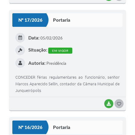
O
S
Nº 17/2026
Portaria
T
E
Data:
05/02/2026
I
Situação:
EM VIGOR
Autoria:
Presidência
CONCEDER férias regulamentares ao funcionário, senhor
Marcos Aparecido Sellin, contador da Câmara Municipal de
Junqueirópolis
BAIXAR
G
O
S
Nº 16/2026
Portaria
T