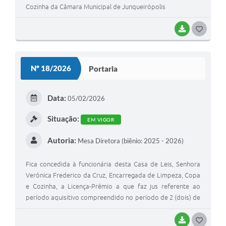
Cozinha da Câmara Municipal de Junqueirópolis
BAIXAR
G
O
S
Nº 18/2026
Portaria
T
E
Data:
05/02/2026
I
Situação:
EM VIGOR
Autoria:
Mesa Diretora (biênio: 2025 - 2026)
Fica concedida à funcionária desta Casa de Leis, Senhora
Verônica Frederico da Cruz, Encarregada de Limpeza, Copa
e Cozinha, a Licença-Prêmio a que faz jus referente ao
período aquisitivo compreendido no período de 2 (dois) de
fevereiro de 2.020 a 1 (um) de fevereiro de 2.025
BAIXAR
G