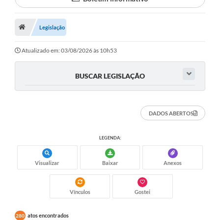
Proposições
Legislação
Legislação
Atos Oficiais
Atualizado em: 03/08/2026 às 10h53
Arquivos
BUSCAR LEGISLAÇÃO
Relatório de Viagens
Diárias
DADOS ABERTOS
Audiências Públicas
LEGENDA:
Prestação de Contas
Diário Oficial
Visualizar
Baixar
Anexos
Transparência
Vínculos
Gostei
Notas Explicativas de itens do site
atos encontrados
280
Consulta Popular