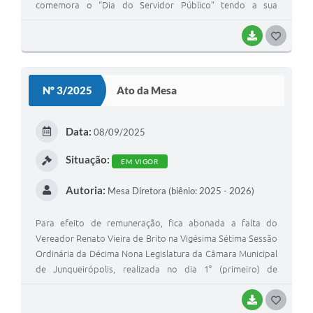
comemora o “Dia do Servidor Público” tendo a sua
reabertura na 2ª feira, dia 13 de outubro, em seu horário
normal de trabalho e atendimento.
BAIXAR
G
O
S
Nº 3/2025
Ato da Mesa
T
E
Data:
08/09/2025
I
Situação:
EM VIGOR
Autoria:
Mesa Diretora (biênio: 2025 - 2026)
Para efeito de remuneração, fica abonada a falta do
Vereador Renato Vieira de Brito na Vigésima Sétima Sessão
Ordinária da Décima Nona Legislatura da Câmara Municipal
de Junqueirópolis, realizada no dia 1° (primeiro) de
setembro de 2.025, por estar em viagem a cidade de São
Paulo participando do Encontro de Lideranças do Partido
BAIXAR
G