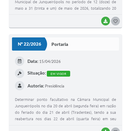
Municipal de Junqueirópolis no período de 12 (doze) de
maio a 31 (trinta e um) de maio de 2026, totalizando 20
(vinte) dias. RESOLVE, ainda, a pedido do funcionário e
despacho favorável desta Presidência, devido ao nº
BAIXAR
G
reduzido de servidores da Edilidade, a conversão em
O
pecúnia dos 10 (dias) restantes das férias, totalizando os
S
30 (trinta) dias a que tem direito. O período de férias
Nº 22/2026
Portaria
concedido por esta Portaria é correspondente ao período
T
aquisitivo de 02 (dois) de março de 2025 a 01 (um) de
E
março de 2026.
Data:
15/04/2026
I
Situação:
EM VIGOR
Autoria:
Presidência
Determinar ponto facultativo na Câmara Municipal de
Junqueirópolis no dia 20 de abril (segunda feira) em razão
do feriado do dia 21 de abril (Tiradentes), tendo a sua
reabertura nos dias 22 de abril (quarta feira) em seu
horário normal de expediente e atendimento.