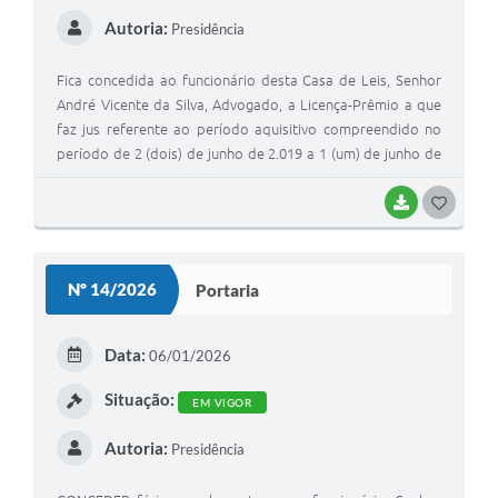
Autoria:
Presidência
Fica concedida ao funcionário desta Casa de Leis, Senhor
André Vicente da Silva, Advogado, a Licença-Prêmio a que
faz jus referente ao período aquisitivo compreendido no
período de 2 (dois) de junho de 2.019 a 1 (um) de junho de
2.024, em observância ao artigo 106 da Lei Complementar
nº 17, de 19 de dezembro de 1.991, que dispõe sobre o
BAIXAR
G
Estatuto dos Servidores Públicos Municipais de
O
Junqueirópolis.
S
Nº 14/2026
Portaria
T
E
Data:
06/01/2026
I
Situação:
EM VIGOR
Autoria:
Presidência