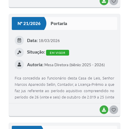
BAIXAR
G
O
S
Nº 21/2026
Portaria
T
E
Data:
18/03/2026
I
Situação:
EM VIGOR
Autoria:
Mesa Diretora (biênio: 2025 - 2026)
Fica concedida ao funcionário desta Casa de Leis, Senhor
Marcos Aparecido Sellin, Contador, a Licença-Prêmio a que
faz jus referente ao período aquisitivo compreendido no
período de 26 (vinte e seis) de outubro de 2.019 a 25 (vinte
e cinco) de outubro de 2.024, em observância ao artigo 106
da Lei Complementar nº 17, de 19 de dezembro de 1.991,
BAIXAR
G
que dispõe sobre o Estatuto dos Servidores Públicos
O
Municipais de Junqueirópolis.
S