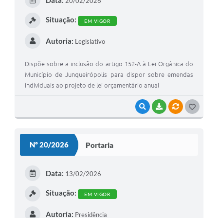
Data:
20/02/2026
I
Situação:
EM VIGOR
Autoria:
Legislativo
Dispõe sobre a inclusão do artigo 152-A à Lei Orgânica do
Município de Junqueirópolis para dispor sobre emendas
individuais ao projeto de lei orçamentário anual
VISUALIZAR
BAIXAR
VÍNCULOS
G
O
S
Nº 20/2026
Portaria
T
E
Data:
13/02/2026
I
Situação:
EM VIGOR
Autoria:
Presidência