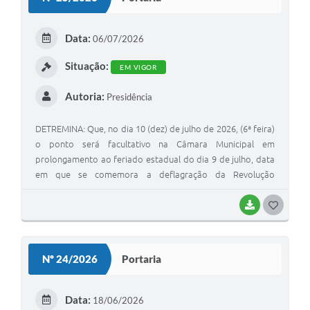
T
Plano de Contratação Anual
E
Data:
06/07/2026
Contato
I
Situação:
Concursos e Processos Seletivos
EM VIGOR
Galeria de Presidentes
Autoria:
Presidência
Galeria de Prefeitos
DETREMINA: Que, no dia 10 (dez) de julho de 2026, (6ª feira)
o ponto será facultativo na Câmara Municipal em
Galeria de Fotos
prolongamento ao feriado estadual do dia 9 de julho, data
Links
em que se comemora a deflagração da Revolução
Constitucionalista de 1932, tendo a sua reabertura na 2ª
Agenda de Eventos
feira, dia 13 de julho, em seu horário normal de trabalho e
BAIXAR
G
atendimento.
O
Telefones Úteis
S
Nº 24/2026
Portaria
T
E
Data:
18/06/2026