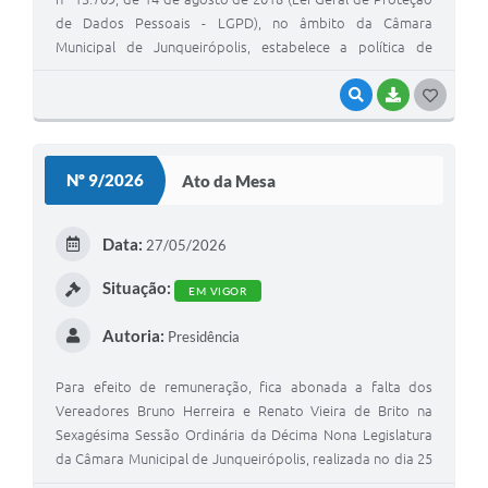
de Dados Pessoais - LGPD), no âmbito da Câmara
Municipal de Junqueirópolis, estabelece a política de
proteção de dados e dá outras providências.
VISUALIZAR
BAIXAR
G
O
S
Nº 9/2026
Ato da Mesa
T
E
Data:
27/05/2026
I
Situação:
EM VIGOR
Autoria:
Presidência
Para efeito de remuneração, fica abonada a falta dos
Vereadores Bruno Herreira e Renato Vieira de Brito na
Sexagésima Sessão Ordinária da Décima Nona Legislatura
da Câmara Municipal de Junqueirópolis, realizada no dia 25
(vinte e cinco) de maio de 2.026, por estarem em viagem a