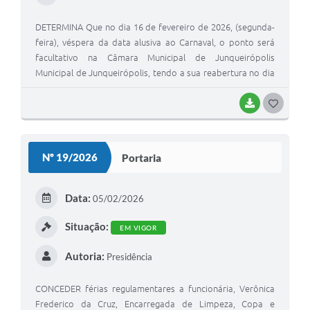
DETERMINA Que no dia 16 de fevereiro de 2026, (segunda-
feira), véspera da data alusiva ao Carnaval, o ponto será
facultativo na Câmara Municipal de Junqueirópolis
Municipal de Junqueirópolis, tendo a sua reabertura no dia
18 de fevereiro, (quarta-feira) em seu horário normal de
trabalho e atendimento.
BAIXAR
G
O
S
Nº 19/2026
Portaria
T
E
Data:
05/02/2026
I
Situação:
EM VIGOR
Autoria:
Presidência
CONCEDER férias regulamentares a funcionária, Verônica
Frederico da Cruz, Encarregada de Limpeza, Copa e