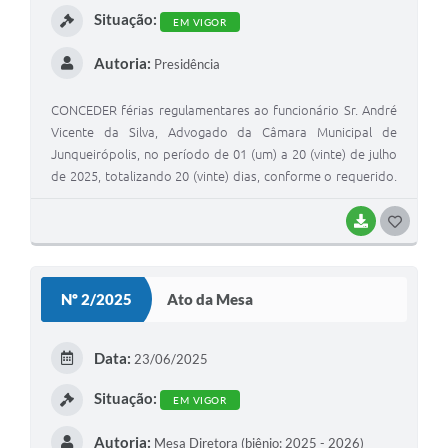
Situação:
EM VIGOR
Autoria:
Presidência
CONCEDER férias regulamentares ao funcionário Sr. André
Vicente da Silva, Advogado da Câmara Municipal de
Junqueirópolis, no período de 01 (um) a 20 (vinte) de julho
de 2025, totalizando 20 (vinte) dias, conforme o requerido.
Resolve, ainda, que 1/3 (um terço) das referidas férias, 10
(dez) dias, será convertida em pecúnia, de acordo com o
BAIXAR
G
parágrafo único do art. 102 da Lei Complementar nº 17, de
O
19 de dezembro de 1991, que dispõe sobre o Estatuto dos
S
Servidores Públicos Municipais de Junqueirópolis. As
Nº 2/2025
Ato da Mesa
referidas férias são correspondentes ao período aquisitivo
T
de 02 (dois) de junho de 2024 a 01 (um) de junho de 2025.
E
Data:
23/06/2025
I
Situação:
EM VIGOR
Autoria:
Mesa Diretora (biênio: 2025 - 2026)