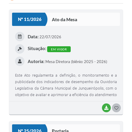
Lei Geral de Proteção de Dados (LGPD)
Nº 11/2026
Ato da Mesa
Governo Digital
Plano Estratégico
Data:
22/07/2026
Ouvidoria Legislativa
Situação:
EM VIGOR
SIC / e-SIC
Autoria:
Mesa Diretora (biênio: 2025 - 2026)
FAQ (Perguntas Frequentes)
Este Ato regulamenta a definição, o monitoramento e a
Pesquisa de satisfação
publicidade dos indicadores de desempenho da Ouvidoria
Legislativa da Câmara Municipal de Junqueirópolis, com o
Obras
objetivo de avaliar e aprimorar a eficiência do atendimento
prestado aos cidadãos
Emendas Impositivas
BAIXAR
G
Carta de Serviços
O
Arquivos para Download
S
Nº 25/2026
Portaria