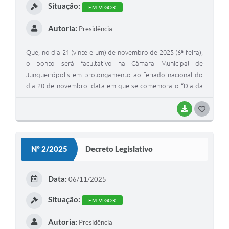
Situação:
EM VIGOR
Autoria:
Presidência
Que, no dia 21 (vinte e um) de novembro de 2025 (6ª feira),
o ponto será facultativo na Câmara Municipal de
Junqueirópolis em prolongamento ao feriado nacional do
dia 20 de novembro, data em que se comemora o “Dia da
Consciência Negra”, tendo a sua reabertura na 2ª feira, dia
24 de novembro, em seu horário normal de trabalho e
BAIXAR
G
atendimento.
O
S
Nº 2/2025
Decreto Legislativo
T
E
Data:
06/11/2025
I
Situação:
EM VIGOR
Autoria:
Presidência