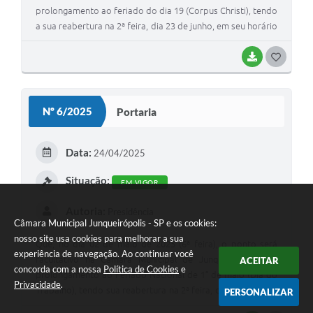
prolongamento ao feriado do dia 19 (Corpus Christi), tendo
a sua reabertura na 2ª feira, dia 23 de junho, em seu horário
normal de trabalho e atendimento.
BAIXAR
G
O
S
Nº 6/2025
Portaria
T
E
Data:
24/04/2025
I
Situação:
EM VIGOR
Autoria:
Presidência
Câmara Municipal Junqueirópolis - SP e os cookies:
nosso site usa cookies para melhorar a sua
Que, no dia 02 de maio de 2025 (6ª feira), o ponto será
experiência de navegação. Ao continuar você
facultativo na Câmara Municipal de Junqueirópolis em
ACEITAR
concorda com a nossa
Política de Cookies
e
prolongamento ao Feriado Nacional de 1° de maio (Dia do
Privacidade
.
Trabalho), tendo sua reabertura na 2ª feira, dia 05 de maio,
PERSONALIZAR
em seu horário normal de trabalho e atendimento.