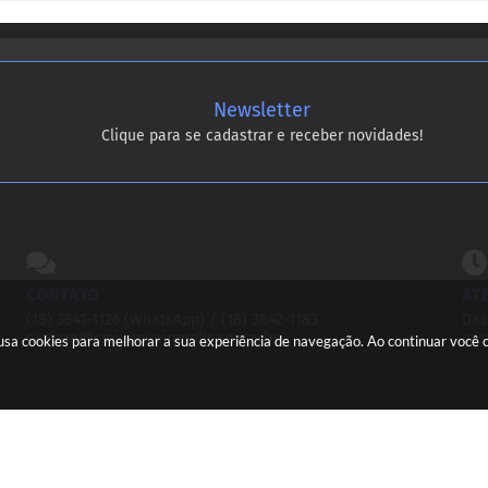
Newsletter
Clique para se cadastrar e receber novidades!
CONTATO
AT
(18) 3841-1126 (WhatsApp) / (18) 3842-1183
Das
camara@cmjunqueiropolis.sp.gov.br
nas
e usa cookies para melhorar a sua experiência de navegação. Ao continuar você
ersão do Sistema:
3.5.3 - 19/06/2026
Portal atualizado em:
07/08/2026