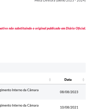
Mesa Diretora (biênio 2023 - 2024)
tivo não substituindo o original publicado em Diário Oficial.
Data
Data
egimento Interno da Câmara
08/08/2023
egimento Interno da Câmara
10/08/2021