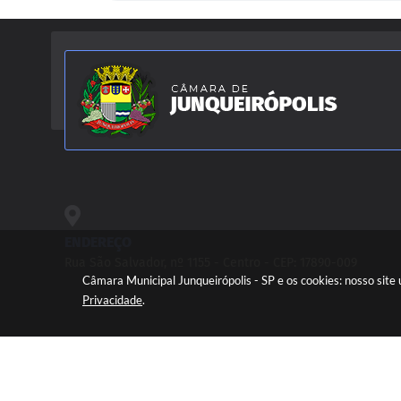
ENDEREÇO
Rua São Salvador, nº 1155 - Centro - CEP: 17890-009
Câmara Municipal Junqueirópolis - SP e os cookies: nosso sit
Privacidade
.
V