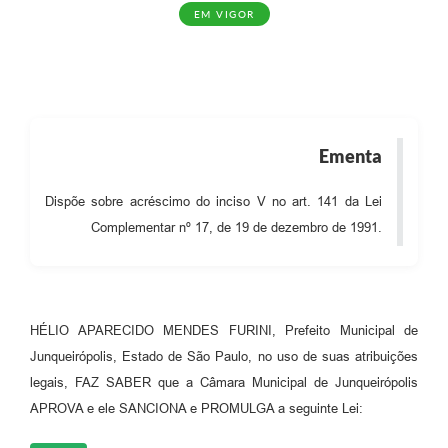
EM VIGOR
Lei Geral de Proteção de Dados (LGPD)
Governo Digital
Plano Estratégico
Ouvidoria Legislativa
Ementa
SIC / e-SIC
Dispõe sobre acréscimo do inciso V no art. 141 da Lei
Complementar nº 17, de 19 de dezembro de 1991.
FAQ (Perguntas Frequentes)
Pesquisa de satisfação
Obras
HÉLIO APARECIDO MENDES FURINI, Prefeito Municipal de
Emendas Impositivas
Junqueirópolis, Estado de São Paulo, no uso de suas atribuições
legais, FAZ SABER que a Câmara Municipal de Junqueirópolis
Carta de Serviços
APROVA e ele SANCIONA e PROMULGA a seguinte Lei:
Arquivos para Download