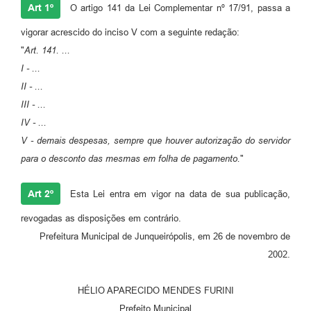
Art 1º
O artigo 141 da Lei Complementar nº 17/91, passa a
Plano de Contratação Anual
vigorar acrescido do inciso V com a seguinte redação:
Contato
"
Art. 141. ...
Concursos e Processos Seletivos
I - ...
II - ...
Galeria de Presidentes
III - ...
Galeria de Prefeitos
IV - ...
V - demais despesas, sempre que houver autorização do servidor
Galeria de Fotos
para o desconto das mesmas em folha de pagamento.
"
Links
Art 2º
Esta Lei entra em vigor na data de sua publicação,
Agenda de Eventos
revogadas as disposições em contrário.
Telefones Úteis
Prefeitura Municipal de Junqueirópolis, em 26 de novembro de
2002.
HÉLIO APARECIDO MENDES FURINI
Prefeito Municipal