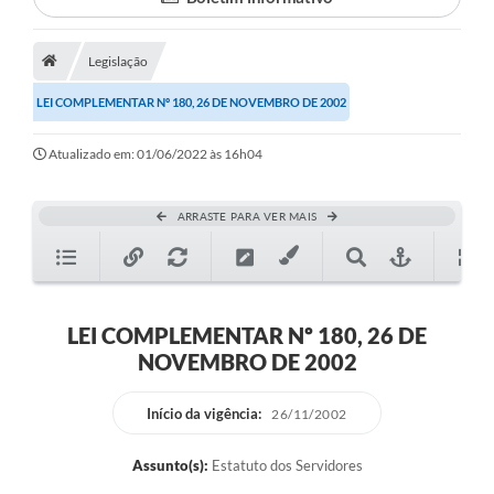
Proposições
Legislação
Legislação
Atos Oficiais
LEI COMPLEMENTAR Nº 180, 26 DE NOVEMBRO DE 2002
Arquivos
Atualizado em: 01/06/2022 às 16h04
Relatório de Viagens
ARRASTE PARA VER MAIS
Diárias
Audiências Públicas
Prestação de Contas
LEI COMPLEMENTAR Nº 180, 26 DE
NOVEMBRO DE 2002
Diário Oficial
Transparência
Início da vigência:
26/11/2002
Notas Explicativas de itens do site
Assunto(s):
Estatuto dos Servidores
Consulta Popular